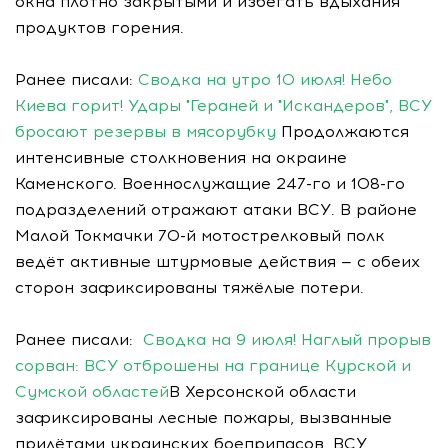
окна плотно закрытыми и избегать вдыхания
продуктов горения.
Ранее писали:
Сводка на утро 10 июля! Небо
Киева горит! Удары "Гераней и "Искандеров", ВСУ
бросают резервы в мясорубку
Продолжаются
интенсивные столкновения на окраине
Каменского. Военнослужащие 247-го и 108-го
подразделений отражают атаки ВСУ. В районе
Малой Токмачки 70-й мотострелковый полк
ведёт активные штурмовые действия — с обеих
сторон зафиксированы тяжёлые потери.
Ранее писали:
Сводка на 9 июля! Наглый прорыв
сорван: ВСУ отброшены на границе Курской и
Сумской областей
В Херсонской области
зафиксированы лесные пожары, вызванные
прилётами украинских боеприпасов. ВСУ