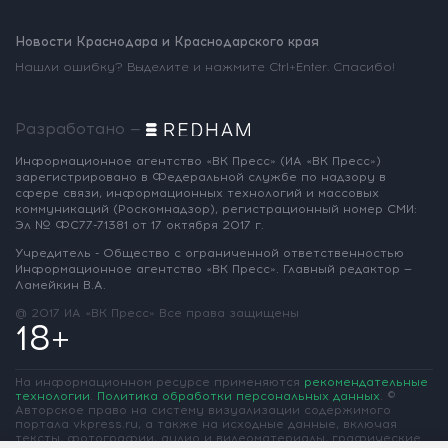
Новости Краснодара и Краснодарского края
Нашли ошибку? Выделите и нажмите Ctrl+Enter. Спасибо!
Разработано —
Информационное агентство «ВК Пресс»
(ИА «ВК Пресс»)
зарегистрировано
в Федеральной службе по надзору
в
сфере связи, информационных
технологий и массовых
коммуникаций
(Роскомнадзор),
регистрационный номер СМИ:
Эл № ФС77-71381
от 17 октября 2017 г.
Учредитель - Общество с ограниченной
ответственностью
Информационное
агентство «ВК Пресс».
Главный редактор —
Ламейкин В.А.
@ 2017 ИА «ВК Пресс»
Все права защищены
18+
На информационном ресурсе применяются
рекомендательные
технологии
.
Политика обработки персональных данных
.
©
Авторское право на систему визуализации содержимого
портала vkpress.ru, а также на исходные данные, включая
тексты, фотографии, аудио и видеоматериалы, графические