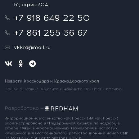
51, офис 304
+7 918 649 22 50
+7 861 255 36 67
vkkrd@mail.ru
Новости Краснодара и Краснодарского края
Нашли ошибку? Выделите и нажмите Ctrl+Enter. Спасибо!
Разработано —
Информационное агентство «ВК Пресс»
(ИА «ВК Пресс»)
зарегистрировано
в Федеральной службе по надзору
в
сфере связи, информационных
технологий и массовых
коммуникаций
(Роскомнадзор),
регистрационный номер СМИ:
Эл № ФС77-71381
от 17 октября 2017 г.