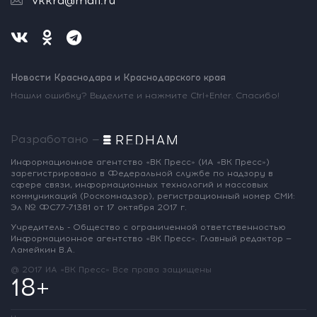
vkkrd@mail.ru
Новости Краснодара и Краснодарского края
Нашли ошибку? Выделите и нажмите Ctrl+Enter. Спасибо!
Разработано —
Информационное агентство «ВК Пресс»
(ИА «ВК Пресс»)
зарегистрировано
в Федеральной службе по надзору
в
сфере связи, информационных
технологий и массовых
коммуникаций
(Роскомнадзор),
регистрационный номер СМИ:
Эл № ФС77-71381
от 17 октября 2017 г.
Учредитель - Общество с ограниченной
ответственностью
Информационное
агентство «ВК Пресс».
Главный редактор —
Ламейкин В.А.
@ 2017 ИА «ВК Пресс»
Все права защищены
18+