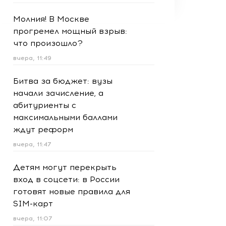
Молния! В Москве
прогремел мощный взрыв:
что произошло?
вчера, 11:49
Битва за бюджет: вузы
начали зачисление, а
абитуриенты с
максимальными баллами
ждут реформ
вчера, 11:47
Детям могут перекрыть
вход в соцсети: в России
готовят новые правила для
SIM-карт
вчера, 11:07