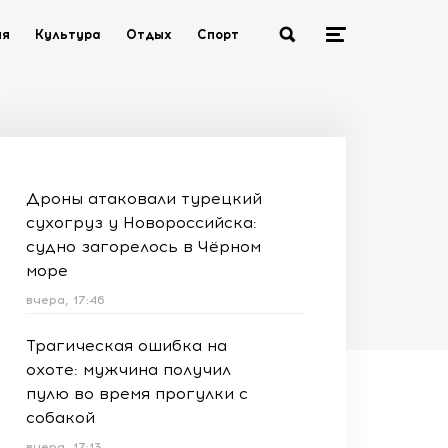
ия
Культура
Отдых
Спорт
Дроны атаковали турецкий
сухогруз у Новороссийска:
судно загорелось в Чёрном
море
вчера, 17:46
Трагическая ошибка на
охоте: мужчина получил
пулю во время прогулки с
собакой
вчера, 17:13