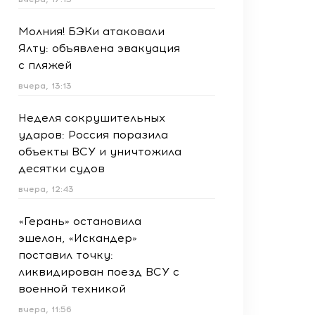
Молния! БЭКи атаковали
Ялту: объявлена эвакуация
с пляжей
вчера, 13:13
Неделя сокрушительных
ударов: Россия поразила
объекты ВСУ и уничтожила
десятки судов
вчера, 12:43
«Герань» остановила
эшелон, «Искандер»
поставил точку:
ликвидирован поезд ВСУ с
военной техникой
вчера, 11:56