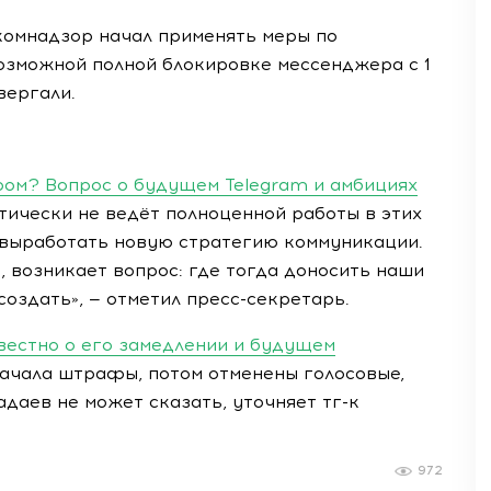
комнадзор начал применять меры по
возможной полной блокировке мессенджера с 1
вергали.
иром? Вопрос о будущем Telegram и амбициях
тически не ведёт полноценной работы в этих
 выработать новую стратегию коммуникации.
, возникает вопрос: где тогда доносить наши
оздать», — отметил пресс-секретарь.
звестно о его замедлении и будущем
ачала штрафы, потом отменены голосовые,
адаев не может сказать, уточняет тг-к
972