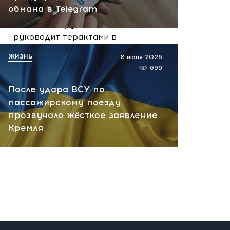
вчера, 10:13
обмана в Telegram
НАТО планирует и
руководит терактами в
России! Сенсационное
ЖИЗНЬ
8 июня 2026
заявление хакеров
699
вчера, 10:07
После удара ВСУ по
пассажирскому поезду
прозвучало жёсткое заявление
Кремля