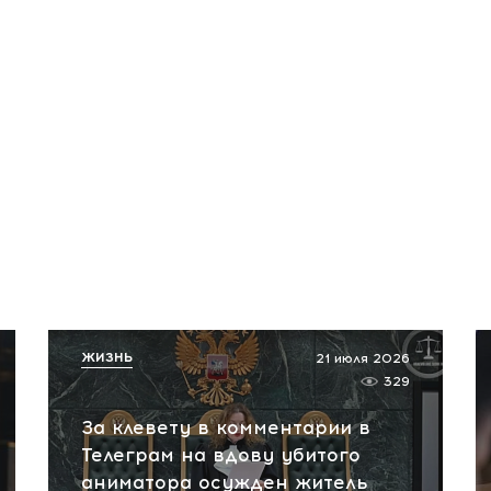
ЖИЗНЬ
21 июля 2026
329
За клевету в комментарии в
Телеграм на вдову убитого
аниматора осужден житель