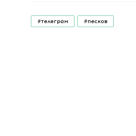
#телеграм
#песков