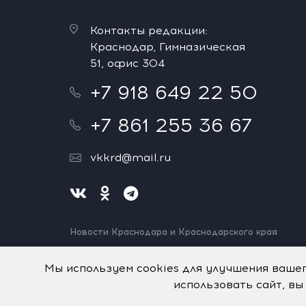
Контакты редакции:
Краснодар, Гимназическая
51, офис 304
+7 918 649 22 50
+7 861 255 36 67
vkkrd@mail.ru
Новости Краснодара и Краснодарского края
Нашли ошибку? Выделите и нажмите Ctrl+Enter.
Спасибо!
Мы используем cookies для улучшения ваше
использовать сайт, вы