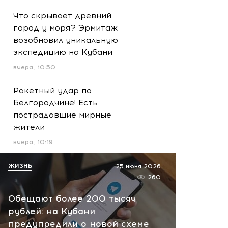
Что скрывает древний
город у моря? Эрмитаж
возобновил уникальную
экспедицию на Кубани
вчера, 10:50
Ракетный удар по
Белгородчине! Есть
пострадавшие мирные
жители
вчера, 10:19
Срочно! В Геленджике и
ЖИЗНЬ
25 июня 2026
Новороссийске громко -
260
работает ПВО:
Обещают более 200 тысяч
рекомендуется уйти с
рублей: на Кубани
пляжей
предупредили о новой схеме