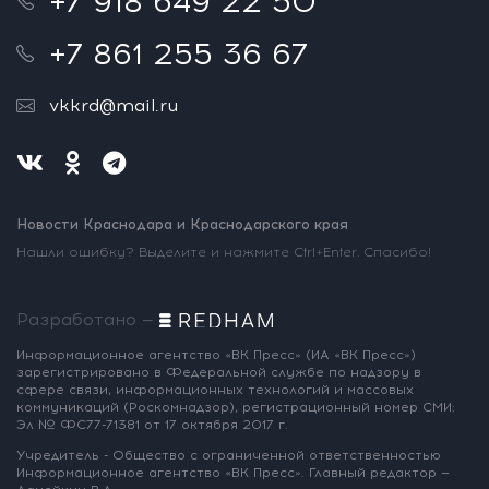
+7 918 649 22 50
+7 861 255 36 67
vkkrd@mail.ru
Новости Краснодара и Краснодарского края
Нашли ошибку? Выделите и нажмите Ctrl+Enter. Спасибо!
Разработано —
Информационное агентство «ВК Пресс»
(ИА «ВК Пресс»)
зарегистрировано
в Федеральной службе по надзору
в
сфере связи, информационных
технологий и массовых
коммуникаций
(Роскомнадзор),
регистрационный номер СМИ:
Эл № ФС77-71381
от 17 октября 2017 г.
Учредитель - Общество с ограниченной
ответственностью
Информационное
агентство «ВК Пресс».
Главный редактор —