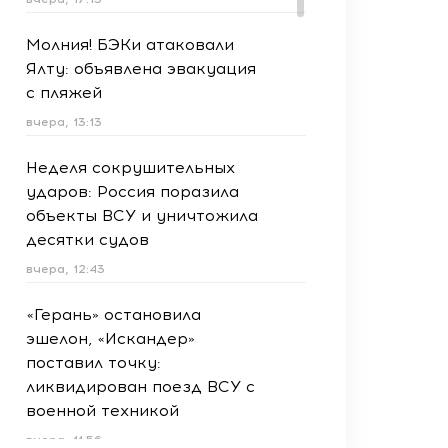
Молния! БЭКи атаковали
Ялту: объявлена эвакуация
с пляжей
вчера, 13:13
Неделя сокрушительных
ударов: Россия поразила
объекты ВСУ и уничтожила
десятки судов
вчера, 12:43
«Герань» остановила
эшелон, «Искандер»
поставил точку:
ликвидирован поезд ВСУ с
военной техникой
вчера, 11:56