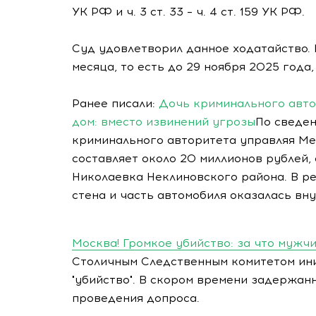
УК РФ и ч. 3 ст. 33 – ч. 4 ст. 159 УК РФ.
Суд удовлетворил данное ходатайство. 
месяца, то есть до 29 ноября 2025 года
Ранее писали:
Дочь криминального авто
дом: вместо извинений угрозы
По сведе
криминального авторитета управляя Me
составляет около 20 миллионов рублей,
Николаевка Неклиновского района. В р
стена и часть автомобиля оказалась вн
Москва! Громкое убийство: за что мужч
Столичным Следственным комитетом ини
"убийство". В скором времени задержан
проведения допроса.