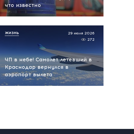
вчера, 10:13
что известно
НАТО планирует и
руководит терактами в
России! Сенсационное
ЖИЗНЬ
29 июля 2026
заявление хакеров
272
вчера, 10:07
ЧП в небе! Самолет летевший в
Краснодар вернулся в
аэропорт вылета