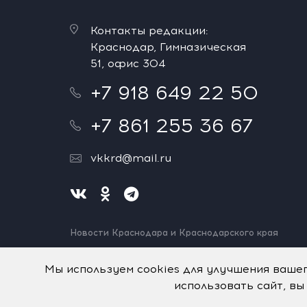
Контакты редакции:
Краснодар, Гимназическая
51, офис 304
+7 918 649 22 50
+7 861 255 36 67
vkkrd@mail.ru
Новости Краснодара и Краснодарского края
Нашли ошибку? Выделите и нажмите Ctrl+Enter.
Спасибо!
Мы используем cookies для улучшения ваше
использовать сайт, вы