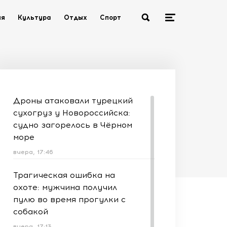
ия
Культура
Отдых
Спорт
Дроны атаковали турецкий
сухогруз у Новороссийска:
судно загорелось в Чёрном
море
вчера, 17:46
Трагическая ошибка на
охоте: мужчина получил
пулю во время прогулки с
собакой
вчера, 17:13