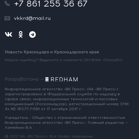
+7 861 255 36 67
vkkrd@mail.ru
Новости Краснодара и Краснодарского края
Нашли ошибку? Выделите и нажмите Ctrl+Enter. Спасибо!
Разработано —
Информационное агентство «ВК Пресс»
(ИА «ВК Пресс»)
зарегистрировано
в Федеральной службе по надзору
в
сфере связи, информационных
технологий и массовых
коммуникаций
(Роскомнадзор),
регистрационный номер СМИ:
Эл № ФС77-71381
от 17 октября 2017 г.
Учредитель - Общество с ограниченной
ответственностью
Информационное
агентство «ВК Пресс».
Главный редактор —
Ламейкин В.А.
@ 2017 ИА «ВК Пресс»
Все права защищены