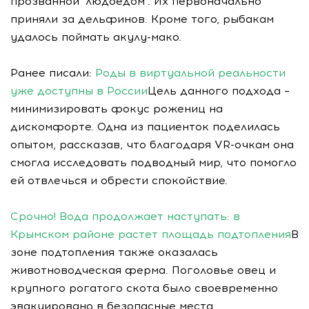
прозванной "людоедом". Их первоначально
приняли за дельфинов. Кроме того, рыбакам
удалось поймать акулу-мако.
Ранее писали:
Роды в виртуальной реальности
уже доступны в России
Цель данного подхода –
минимизировать фокус рожениц на
дискомфорте. Одна из пациенток поделилась
опытом, рассказав, что благодаря VR-очкам она
смогла исследовать подводный мир, что помогло
ей отвлечься и обрести спокойствие.
Срочно! Вода продолжает наступать: в
Крымском районе растет площадь подтопления
В
зоне подтопления также оказалась
животноводческая ферма. Поголовье овец и
крупного рогатого скота было своевременно
эвакуировано в безопасные места,