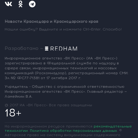
Новости Краснодара и Краснодарского края
Нашли ошибку? Выделите и нажмите Ctrl+Enter. Спасибо!
Разработано —
Информационное агентство «ВК Пресс»
(ИА «ВК Пресс»)
зарегистрировано
в Федеральной службе по надзору
в
сфере связи, информационных
технологий и массовых
коммуникаций
(Роскомнадзор),
регистрационный номер СМИ:
Эл № ФС77-71381
от 17 октября 2017 г.
Учредитель - Общество с ограниченной
ответственностью
Информационное
агентство «ВК Пресс».
Главный редактор —
Ламейкин В.А.
@ 2017 ИА «ВК Пресс»
Все права защищены
18+
На информационном ресурсе применяются
рекомендательные
технологии
.
Политика обработки персональных данных
.
©
Авторское право на систему визуализации содержимого