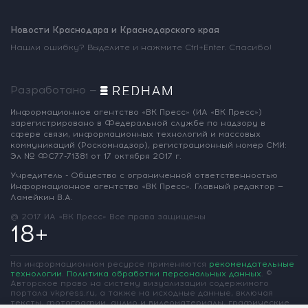
Новости Краснодара и Краснодарского края
Нашли ошибку? Выделите и нажмите Ctrl+Enter. Спасибо!
Разработано —
Информационное агентство «ВК Пресс»
(ИА «ВК Пресс»)
зарегистрировано
в Федеральной службе по надзору
в
сфере связи, информационных
технологий и массовых
коммуникаций
(Роскомнадзор),
регистрационный номер СМИ:
Эл № ФС77-71381
от 17 октября 2017 г.
Учредитель - Общество с ограниченной
ответственностью
Информационное
агентство «ВК Пресс».
Главный редактор —
Ламейкин В.А.
@ 2017 ИА «ВК Пресс»
Все права защищены
18+
На информационном ресурсе применяются
рекомендательные
технологии
.
Политика обработки персональных данных
.
©
Авторское право на систему визуализации содержимого
портала vkpress.ru, а также на исходные данные, включая
тексты, фотографии, аудио и видеоматериалы, графические