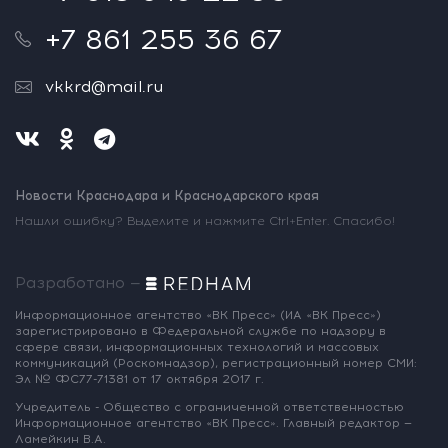
+7 861 255 36 67
vkkrd@mail.ru
Новости Краснодара и Краснодарского края
Нашли ошибку? Выделите и нажмите Ctrl+Enter. Спасибо!
Разработано —
Информационное агентство «ВК Пресс»
(ИА «ВК Пресс»)
зарегистрировано
в Федеральной службе по надзору
в
сфере связи, информационных
технологий и массовых
коммуникаций
(Роскомнадзор),
регистрационный номер СМИ:
Эл № ФС77-71381
от 17 октября 2017 г.
Учредитель - Общество с ограниченной
ответственностью
Информационное
агентство «ВК Пресс».
Главный редактор —
Ламейкин В.А.