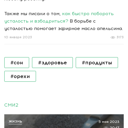
Также мы писали о том,
как быстро побороть
усталость и взбодриться?
В борьбе с
усталостью помогает эфирное масло апельсина.
10 января 2023
3173
#сон
#здоровье
#продукты
#орехи
СМИ2
ЖИЗНЬ
5 мая 2023
2047