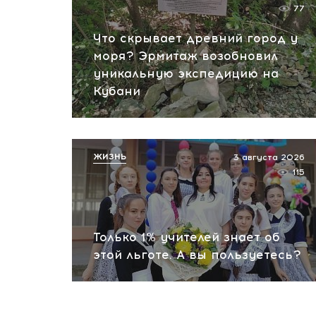
77
Что скрывает древний город у
моря? Эрмитаж возобновил
уникальную экспедицию на
Кубани
ЖИЗНЬ
3 августа 2026
115
Только 1% учителей знает об
этой льготе. А вы пользуетесь?