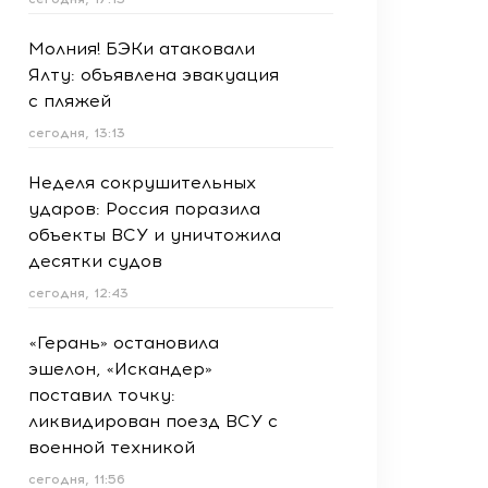
Молния! БЭКи атаковали
Ялту: объявлена эвакуация
с пляжей
сегодня, 13:13
Неделя сокрушительных
ударов: Россия поразила
объекты ВСУ и уничтожила
десятки судов
сегодня, 12:43
«Герань» остановила
эшелон, «Искандер»
поставил точку:
ликвидирован поезд ВСУ с
военной техникой
сегодня, 11:56