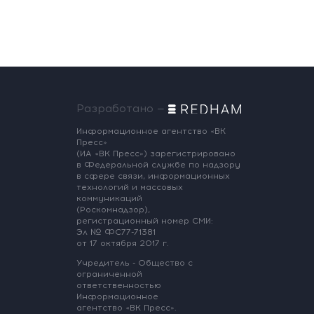
Разработано —
Информационное агентство «ВК
Пресс»
(ИА «ВК Пресс») зарегистрировано
в Федеральной службе по надзору
в сфере связи, информационных
технологий и массовых
коммуникаций
(Роскомнадзор),
регистрационный номер СМИ:
Эл № ФС77-71381
от 17 октября 2017 г.
Учредитель - Общество с
ограниченной
ответственностью
Информационное
агентство «ВК Пресс».