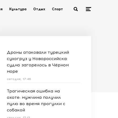
ия
Культура
Отдых
Спорт
Дроны атаковали турецкий
сухогруз у Новороссийска:
судно загорелось в Чёрном
море
сегодня, 17:46
Трагическая ошибка на
охоте: мужчина получил
пулю во время прогулки с
собакой
сегодня, 17:13