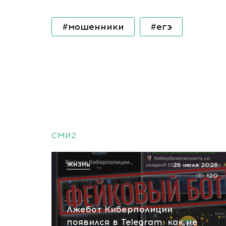
#мошенники
#егэ
СМИ2
ЖИЗНЬ
28 июля 2026
120
Лжебот Киберполиции
появился в Telegram: как не