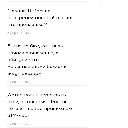
Молния! В Москве
прогремел мощный взрыв:
что произошло?
вчера, 11:49
Битва за бюджет: вузы
начали зачисление, а
абитуриенты с
максимальными баллами
ждут реформ
вчера, 11:47
Детям могут перекрыть
вход в соцсети: в России
готовят новые правила для
SIM-карт
вчера, 11:07