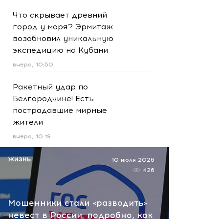
Что скрывает древний
город у моря? Эрмитаж
возобновил уникальную
экспедицию на Кубани
вчера, 10:50
Ракетный удар по
Белгородчине! Есть
пострадавшие мирные
жители
вчера, 10:19
Срочно! В Геленджике и
ЖИЗНЬ
10 июля 2026
Новороссийске громко -
426
работает ПВО:
рекомендуется уйти с
Мошенники стали «разводить»
пляжей
невест в России: подробно, как