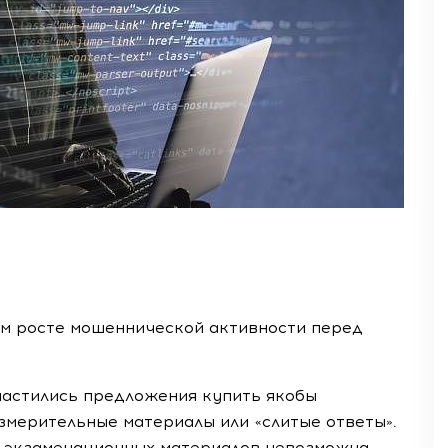
м росте мошеннической активности перед
частились предложения купить якобы
мерительные материалы или «слитые ответы».
а экзаменационных материалов невозможна