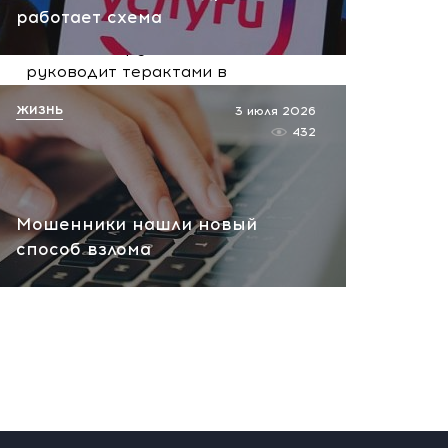
вчера, 10:13
работает схема
НАТО планирует и
руководит терактами в
России! Сенсационное
ЖИЗНЬ
3 июля 2026
заявление хакеров
432
вчера, 10:07
Мошенники нашли новый
способ взлома