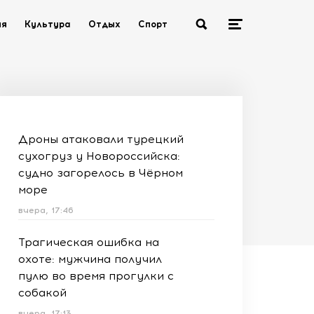
ия
Культура
Отдых
Спорт
Дроны атаковали турецкий
сухогруз у Новороссийска:
судно загорелось в Чёрном
море
вчера, 17:46
Трагическая ошибка на
охоте: мужчина получил
пулю во время прогулки с
собакой
вчера, 17:13