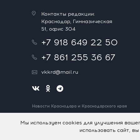
Контакты редакции:
Краснодар, Гимназическая
51, офис 304
+7 918 649 22 50
+7 861 255 36 67
vkkrd@mail.ru
Новости Краснодара и Краснодарского края
Нашли ошибку? Выделите и нажмите Ctrl+Enter.
Спасибо!
Мы используем cookies для улучшения ваше
использовать сайт, вы