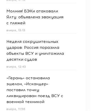
Молния! БЭКи атаковали
Ялту: объявлена эвакуация
с пляжей
вчера, 13:13
Неделя сокрушительных
ударов: Россия поразила
объекты ВСУ и уничтожила
десятки судов
вчера, 12:43
«Герань» остановила
эшелон, «Искандер»
поставил точку:
ликвидирован поезд ВСУ с
военной техникой
вчера, 11:56