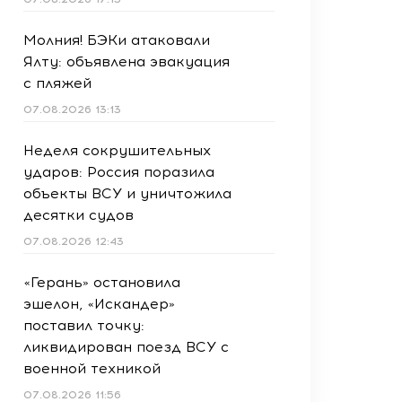
Молния! БЭКи атаковали
Ялту: объявлена эвакуация
с пляжей
07.08.2026 13:13
Неделя сокрушительных
ударов: Россия поразила
объекты ВСУ и уничтожила
десятки судов
07.08.2026 12:43
«Герань» остановила
эшелон, «Искандер»
поставил точку:
ликвидирован поезд ВСУ с
военной техникой
07.08.2026 11:56