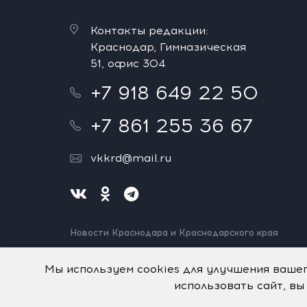
Контакты редакции:
Краснодар, Гимназическая
51, офис 304
+7 918 649 22 50
+7 861 255 36 67
vkkrd@mail.ru
Новости Краснодара и Краснодарского края
Нашли ошибку? Выделите и нажмите Ctrl+Enter.
Спасибо!
Мы используем cookies для улучшения ваше
использовать сайт, вы