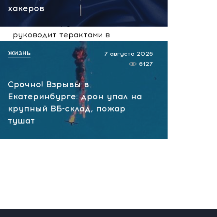
07.08.2026 10:13
хакеров
НАТО планирует и
руководит терактами в
России! Сенсационное
ЖИЗНЬ
7 августа 2026
заявление хакеров
6127
07.08.2026 10:07
Срочно! Взрывы в
Екатеринбурге: дрон упал на
крупный ВБ-склад, пожар
тушат