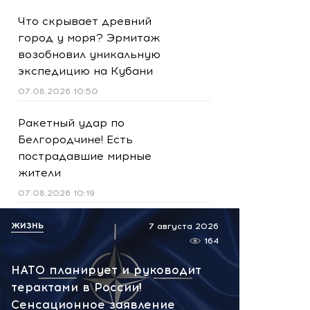
Что скрывает древний
город у моря? Эрмитаж
возобновил уникальную
экспедицию на Кубани
07.08.2026 10:50
Ракетный удар по
Белгородчине! Есть
пострадавшие мирные
жители
07.08.2026 10:19
Срочно! В Геленджике и
ЖИЗНЬ
7 августа 2026
Новороссийске громко -
164
работает ПВО:
НАТО планирует и руководит
рекомендуется уйти с
терактами в России!
пляжей
Сенсационное заявление