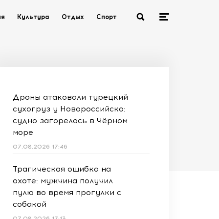
ия
Культура
Отдых
Спорт
Дроны атаковали турецкий
сухогруз у Новороссийска:
судно загорелось в Чёрном
море
07.08.2026 17:46
Трагическая ошибка на
охоте: мужчина получил
пулю во время прогулки с
собакой
07.08.2026 17:13