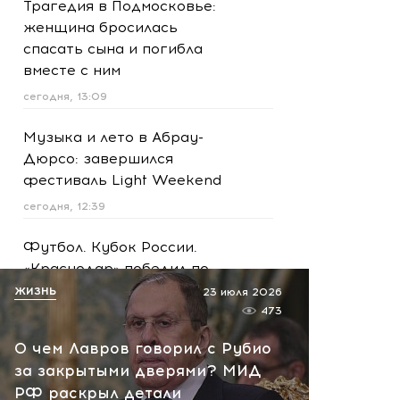
Трагедия в Подмосковье:
женщина бросилась
спасать сына и погибла
вместе с ним
сегодня, 13:09
Музыка и лето в Абрау-
Дюрсо: завершился
фестиваль Light Weekend
сегодня, 12:39
Футбол. Кубок России.
«Краснодар» победил по
пенальти «Ахмат»
ЖИЗНЬ
23 июля 2026
473
сегодня, 12:30
О чем Лавров говорил с Рубио
Масштабная атака на
за закрытыми дверями? МИД
Ярославскую область!
РФ раскрыл детали
Обломки БПЛА вызвали