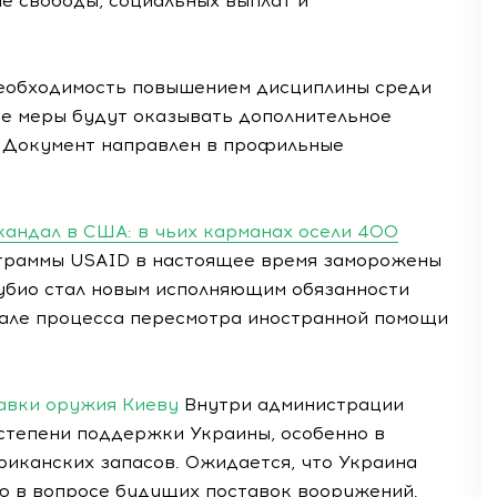
е свободы, социальных выплат и
необходимость повышением дисциплины среди
ие меры будут оказывать дополнительное
. Документ направлен в профильные
кандал в США: в чьих карманах осели 400
раммы USAID в настоящее время заморожены
убио стал новым исполняющим обязанности
чале процесса пересмотра иностранной помощи
тавки оружия Киеву
Внутри администрации
степени поддержки Украины, особенно в
риканских запасов. Ожидается, что Украина
ю в вопросе будущих поставок вооружений.