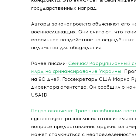
конфликта. Это включает в себя лишени
государственных наград.
Авторы законопроекта объясняют его 
военнослужащих. Они считают, что так
моральное воздействие на осуждённых
ведомства для обсуждения.
Ранее писали:
Сейчас! Коррупционный с
млрд на финансирование Украины
Прог
на 90 дней. Госсекретарь США Марко Р
директора агентства. Он сообщил о на
USAID.
Пауза окончена: Трамп возобновил пос
существуют разногласия относительно 
вопросе предоставления оружия из аме
может столкнуться с неопределенность