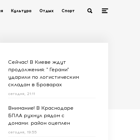
ия
Культура
Отдых
Спорт
Сейчас! В Киеве ждут
продолжения: " Герани"
ударили по логистическим
складам в Броварах
сегодня, 21:11
Внимание! В Краснодаре
БПЛА рухнул рядом с
домами: район оцеплен
сегодня, 19:55