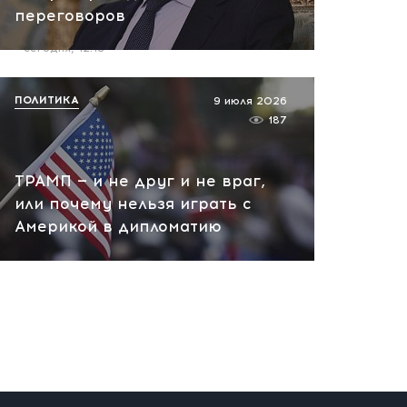
переговоров
пожар на НПЗ
сегодня, 12:18
ПОЛИТИКА
9 июля 2026
187
ТРАМП — и не друг и не враг,
или почему нельзя играть с
Америкой в дипломатию