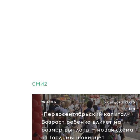
СМИ2
ЖИЗНЬ
3 августа 2026
144
«Первосентябрьский капитал»!
Возраст ребенка влияет на
размер выплаты — новая схема
от Госдумы шокирует