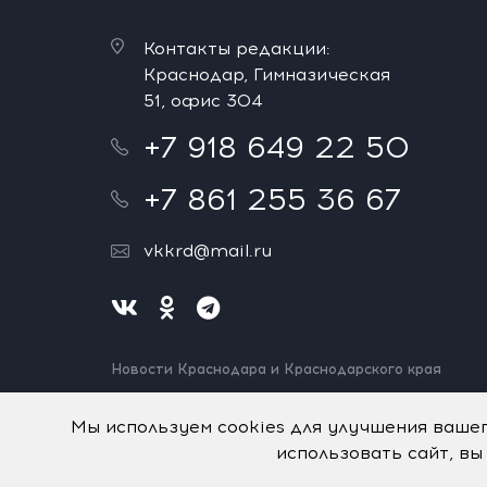
Контакты редакции:
Краснодар, Гимназическая
51, офис 304
+7 918 649 22 50
+7 861 255 36 67
vkkrd@mail.ru
Новости Краснодара и Краснодарского края
Нашли ошибку? Выделите и нажмите Ctrl+Enter.
Спасибо!
Мы используем cookies для улучшения ваше
использовать сайт, вы