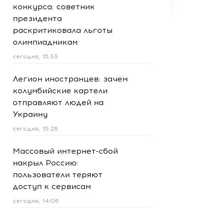
конкурса: советник
президента
раскритиковала льготы
олимпиадникам
сегодня, 15:33
Легион иностранцев: зачем
колумбийские картели
отправляют людей на
Украину
сегодня, 15:26
Массовый интернет-сбой
накрыл Россию:
пользователи теряют
доступ к сервисам
сегодня, 14:06