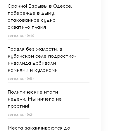
Срочно! Взрывы в Одессе:
побережье в дыму,
атакованное судно
охватило пламя
сегодня, 19:49
Травля без жалости: в
кубанском селе подростка-
инвалида добивали
камнями и кулаками
сегодня, 19:34
Политические итоги
недели. Мы ничего не
простим!
сегодня, 19:21
Места заканчиваются до