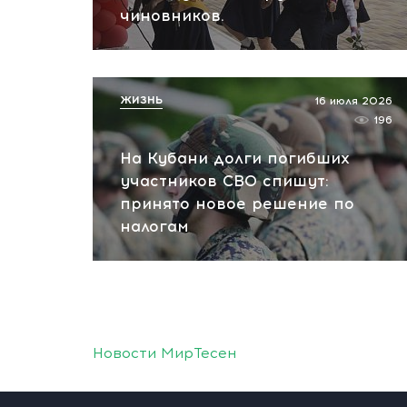
чиновников.
ЖИЗНЬ
16 июля 2026
196
На Кубани долги погибших
участников СВО спишут:
принято новое решение по
налогам
Новости МирТесен