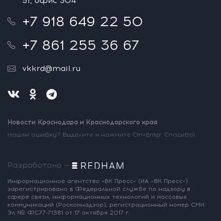
51, офис 304
+7 918 649 22 50
+7 861 255 36 67
vkkrd@mail.ru
Новости Краснодара и Краснодарского края
Нашли ошибку? Выделите и нажмите Ctrl+Enter. Спасибо!
Разработано —
Информационное агентство «ВК Пресс»
(ИА «ВК Пресс»)
зарегистрировано
в Федеральной службе по надзору
в
сфере связи, информационных
технологий и массовых
коммуникаций
(Роскомнадзор),
регистрационный номер СМИ:
Эл № ФС77-71381
от 17 октября 2017 г.