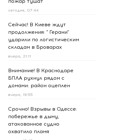
пожар тушат
сегодня, 07:44
Сейчас! В Киеве ждут
продолжения: " Герани"
ударили по логистическим
складам в Броварах
вчера, 21:11
Внимание! В Краснодаре
БПЛА рухнул рядом с
домами: район оцеплен
вчера, 19:55
Срочно! Взрывы в Одессе:
побережье в дыму,
атакованное судно
охватило пламя