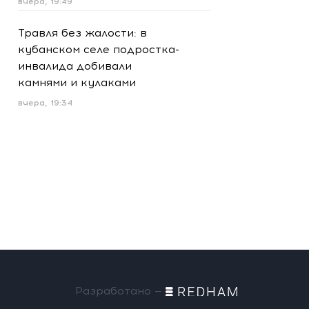
вчера, 19:49
Травля без жалости: в
кубанском селе подростка-
инвалида добивали
камнями и кулаками
вчера, 19:34
Разработано —