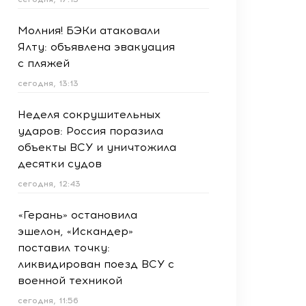
Молния! БЭКи атаковали
Ялту: объявлена эвакуация
с пляжей
сегодня, 13:13
Неделя сокрушительных
ударов: Россия поразила
объекты ВСУ и уничтожила
десятки судов
сегодня, 12:43
«Герань» остановила
эшелон, «Искандер»
поставил точку:
ликвидирован поезд ВСУ с
военной техникой
сегодня, 11:56