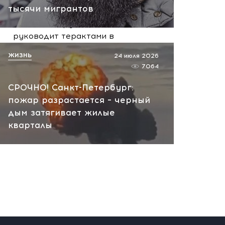
сегодня, 10:13
тысячи мигрантов
НАТО планирует и
руководит терактами в
России! Сенсационное
ЖИЗНЬ
24 июля 2026
заявление хакеров
7064
сегодня, 10:07
СРОЧНО! Санкт-Петербург:
пожар разрастается – черный
дым затягивает жилые
кварталы