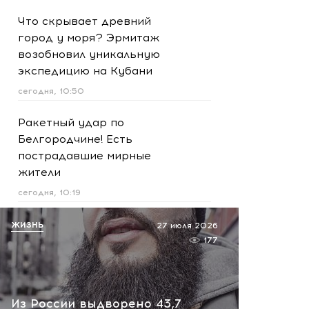
Что скрывает древний
город у моря? Эрмитаж
возобновил уникальную
экспедицию на Кубани
сегодня, 10:50
Ракетный удар по
Белгородчине! Есть
пострадавшие мирные
жители
сегодня, 10:19
Срочно! В Геленджике и
ЖИЗНЬ
27 июля 2026
Новороссийске громко -
177
работает ПВО:
рекомендуется уйти с
пляжей
Из России выдворено 43,7