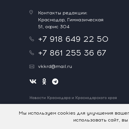
Контакты редакции:
Краснодар, Гимназическая
51, офис 304
+7 918 649 22 50
+7 861 255 36 67
vkkrd@mail.ru
Новости Краснодара и Краснодарского края
Нашли ошибку? Выделите и нажмите Ctrl+Enter.
Спасибо!
Мы используем cookies для улучшения ваше
использовать сайт, вы