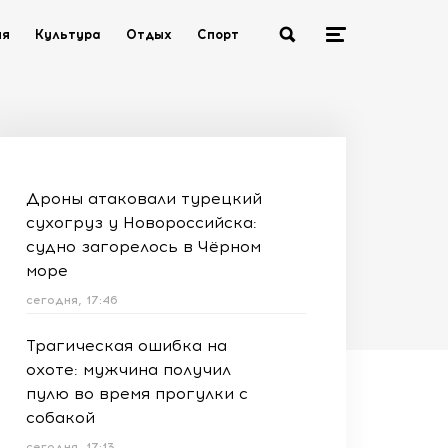
ия
Культура
Отдых
Спорт
Дроны атаковали турецкий
сухогруз у Новороссийска:
судно загорелось в Чёрном
море
сегодня, 17:46
Трагическая ошибка на
охоте: мужчина получил
пулю во время прогулки с
собакой
сегодня, 17:13