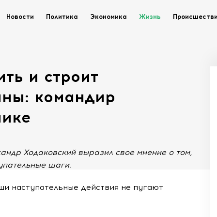
Новости
Политика
Экономика
Жизнь
Происшеств
ить и строит
аны: командир
нике
андр Ходаковский выразил свое мнение о том,
упательные шаги.
аши наступательные действия не пугают