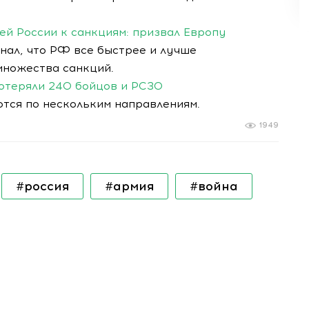
й России к санкциям: призвал Европу
нал, что РФ все быстрее и лучше
множества санкций.
потеряли 240 бойцов и РСЗО
ются по нескольким направлениям.
1949
#россия
#армия
#война