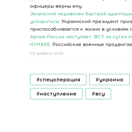
офицеры верны ему.
Зеленский недоволен быстрой адаптацие
ускориться
. Украинский президент приз
приспосабливается к жизни в условиях 
Армия России наступает: ВСУ за сутки 
HIMARS
. Российские военные продвига
02 февраля 2023
#спецоперация
#украина
#наступление
#всу