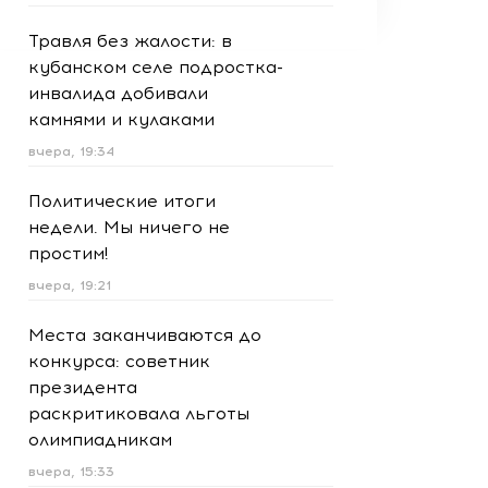
Травля без жалости: в
кубанском селе подростка-
инвалида добивали
камнями и кулаками
вчера, 19:34
Политические итоги
недели. Мы ничего не
простим!
вчера, 19:21
Места заканчиваются до
конкурса: советник
президента
раскритиковала льготы
олимпиадникам
вчера, 15:33