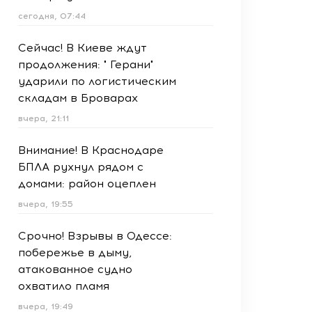
сегодня, 07:44
Сейчас! В Киеве ждут
продолжения: " Герани"
ударили по логистическим
складам в Броварах
вчера, 21:11
Внимание! В Краснодаре
БПЛА рухнул рядом с
домами: район оцеплен
вчера, 19:55
Срочно! Взрывы в Одессе:
побережье в дыму,
атакованное судно
охватило пламя
вчера, 19:49