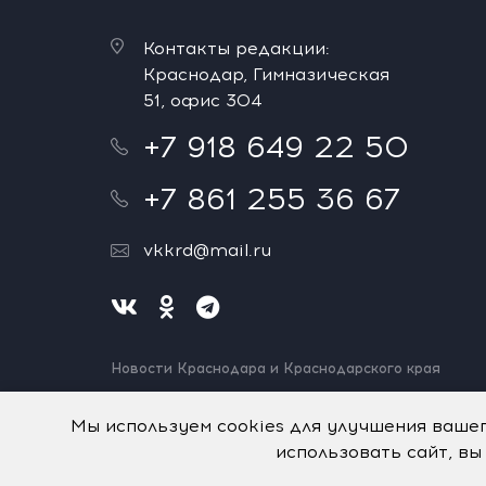
Контакты редакции:
Краснодар, Гимназическая
51, офис 304
+7 918 649 22 50
+7 861 255 36 67
vkkrd@mail.ru
Новости Краснодара и Краснодарского края
Нашли ошибку? Выделите и нажмите Ctrl+Enter.
Спасибо!
Мы используем cookies для улучшения ваше
использовать сайт, вы