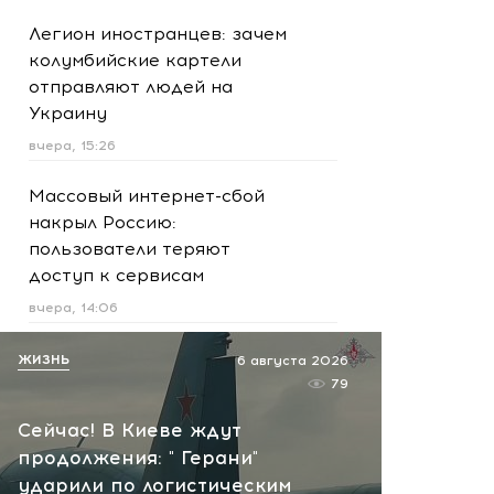
Легион иностранцев: зачем
колумбийские картели
отправляют людей на
Украину
вчера, 15:26
Массовый интернет-сбой
накрыл Россию:
пользователи теряют
доступ к сервисам
вчера, 14:06
Трагедия в Подмосковье:
ЖИЗНЬ
6 августа 2026
женщина бросилась
79
спасать сына и погибла
Сейчас! В Киеве ждут
вместе с ним
продолжения: " Герани"
вчера, 13:09
ударили по логистическим