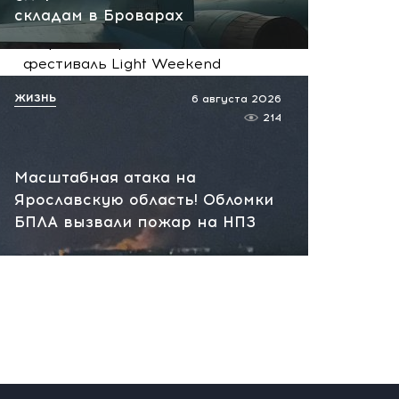
складам в Броварах
Музыка и лето в Абрау-
Дюрсо: завершился
фестиваль Light Weekend
вчера, 12:39
ЖИЗНЬ
6 августа 2026
214
Масштабная атака на
Ярославскую область! Обломки
БПЛА вызвали пожар на НПЗ