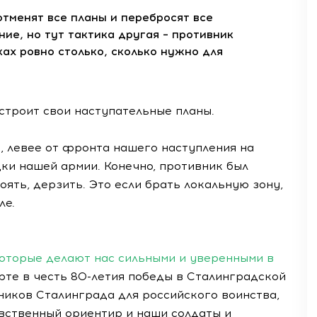
тменят все планы и перебросят все
ие, но тут тактика другая – противник
ах ровно столько, сколько нужно для
строит свои наступательные планы.
, левее от фронта нашего наступления на
дки нашей армии. Конечно, противник был
тоять, дерзить. Это если брать локальную зону,
ле.
которые делают нас сильными и уверенными в
рте в честь 80-летия победы в Сталинградской
ников Сталинграда для российского воинства,
вственный ориентир и наши солдаты и