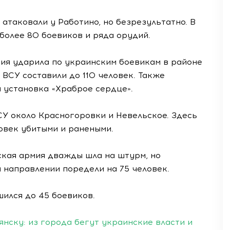
з атаковали у Работино, но безрезультатно. В
более 80 боевиков и ряда орудий.
мия ударила по украинским боевикам в районе
ВСУ составили до 110 человек. Также
 установка «Храброе сердце».
СУ около Красногоровки и Невельское. Здесь
век убитыми и ранеными.
ская армия дважды шла на штурм, но
 направлении поредели на 75 человек.
шился до 45 боевиков.
нску: из города бегут украинские власти и