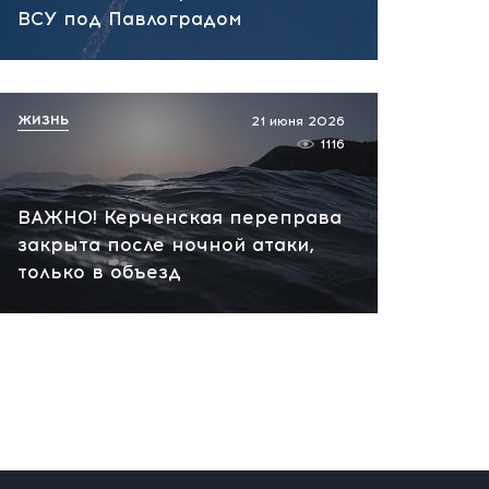
вчера, 19:55
ВСУ под Павлоградом
Срочно! Взрывы в Одессе:
побережье в дыму,
атакованное судно
ЖИЗНЬ
21 июня 2026
охватило пламя
1116
вчера, 19:49
ВАЖНО! Керченская переправа
закрыта после ночной атаки,
только в объезд