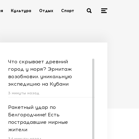
ия
Культура
Отдых
Спорт
Что скрывает древний
город у моря? Эрмитаж
возобновил уникальную
экспедицию на Кубани
3 минуты назад
Ракетный удар по
Белгородчине! Есть
пострадавшие мирные
жители
34 минуты назад