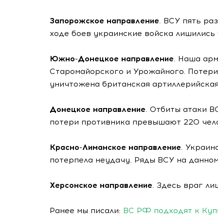
Запорожское направление
. ВСУ пять ра
ходе боев украинские войска лишились 
Южно-Донецкое направление
. Наша ар
Старомайорского и Урожайного. Потери 
уничтожена британская артиллерийская
Донецкое направление
. Отбиты атаки В
потери противника превышают 220 чело
Красно-Лиманское направление
. Украин
потерпела неудачу. Ряды ВСУ на данном
Херсонское направление
. Здесь враг ли
Ранее мы писали:
ВС РФ подходят к Купя