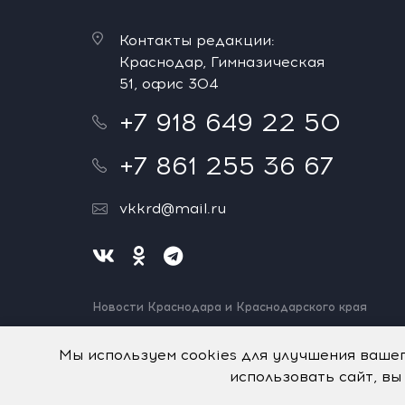
Контакты редакции:
Краснодар, Гимназическая
51, офис 304
+7 918 649 22 50
+7 861 255 36 67
vkkrd@mail.ru
Новости Краснодара и Краснодарского края
Нашли ошибку? Выделите и нажмите Ctrl+Enter.
Спасибо!
Мы используем cookies для улучшения ваше
использовать сайт, вы