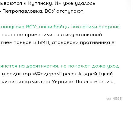
ываются к Купянску. Им уже удалось
о Петропавловка. ВСУ отступают.
 напугала ВСУ: наши бойцы захватили опорник
и военные применили тактику «танковой
тием танков и БМП, атаковали противника в
янется на десятилетия: не поможет даже уход
ь и редактор «ФедералПресс» Андрей Гусий
нчится конфликт на Украине. По его мнению,
4593