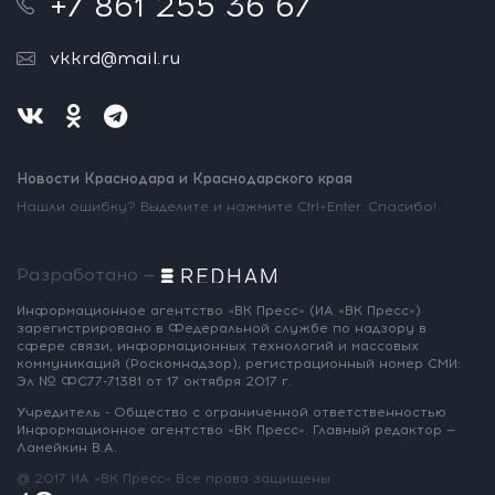
+7 861 255 36 67
vkkrd@mail.ru
Новости Краснодара и Краснодарского края
Нашли ошибку? Выделите и нажмите Ctrl+Enter. Спасибо!
Разработано —
Информационное агентство «ВК Пресс»
(ИА «ВК Пресс»)
зарегистрировано
в Федеральной службе по надзору
в
сфере связи, информационных
технологий и массовых
коммуникаций
(Роскомнадзор),
регистрационный номер СМИ:
Эл № ФС77-71381
от 17 октября 2017 г.
Учредитель - Общество с ограниченной
ответственностью
Информационное
агентство «ВК Пресс».
Главный редактор —
Ламейкин В.А.
@ 2017 ИА «ВК Пресс»
Все права защищены