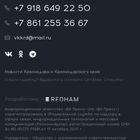
+7 918 649 22 50
+7 861 255 36 67
vkkrd@mail.ru
Новости Краснодара и Краснодарского края
Нашли ошибку? Выделите и нажмите Ctrl+Enter. Спасибо!
Разработано —
Информационное агентство «ВК Пресс»
(ИА «ВК Пресс»)
зарегистрировано
в Федеральной службе по надзору
в
сфере связи, информационных
технологий и массовых
коммуникаций
(Роскомнадзор),
регистрационный номер СМИ:
Эл № ФС77-71381
от 17 октября 2017 г.
Учредитель - Общество с ограниченной
ответственностью