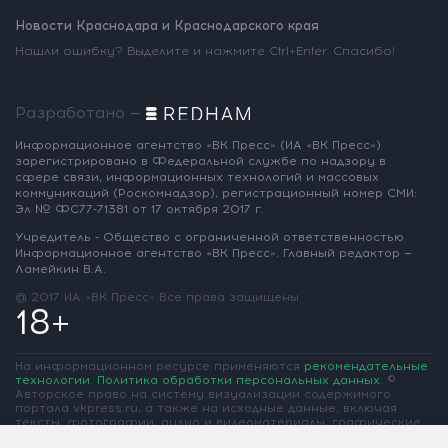
Новости Краснодара и Краснодарского края
Нашли ошибку? Выделите и нажмите Ctrl+Enter. Спасибо!
Разработано —
Информационное агентство «ВК Пресс»
(ИА «ВК Пресс»)
зарегистрировано
в Федеральной службе по надзору
в
сфере связи, информационных
технологий и массовых
коммуникаций
(Роскомнадзор),
регистрационный номер СМИ:
Эл № ФС77-71381
от 17 октября 2017 г.
Учредитель - Общество с ограниченной
ответственностью
Информационное
агентство «ВК Пресс».
Главный редактор —
Ламейкин В.А.
@ 2017 ИА «ВК Пресс»
Все права защищены
18+
На информационном ресурсе применяются
рекомендательные
технологии
.
Политика обработки персональных данных
.
©
Авторское право на систему визуализации содержимого
портала vkpress.ru, а также на исходные данные, включая
тексты, фотографии, аудио и видеоматериалы, графические
изображения, иные произведения и товарные знаки