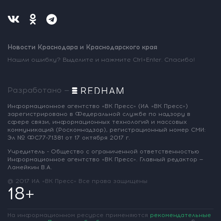
Новости Краснодара и Краснодарского края
Нашли ошибку? Выделите и нажмите Ctrl+Enter. Спасибо!
Разработано —
Информационное агентство «ВК Пресс»
(ИА «ВК Пресс»)
зарегистрировано
в Федеральной службе по надзору
в
сфере связи, информационных
технологий и массовых
коммуникаций
(Роскомнадзор),
регистрационный номер СМИ:
Эл № ФС77-71381
от 17 октября 2017 г.
Учредитель - Общество с ограниченной
ответственностью
Информационное
агентство «ВК Пресс».
Главный редактор —
Ламейкин В.А.
@ 2017 ИА «ВК Пресс»
Все права защищены
18+
На информационном ресурсе применяются
рекомендательные