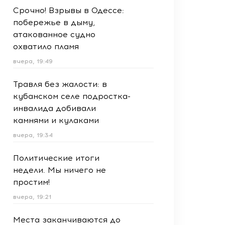
Срочно! Взрывы в Одессе:
побережье в дыму,
атакованное судно
охватило пламя
вчера, 19:49
Травля без жалости: в
кубанском селе подростка-
инвалида добивали
камнями и кулаками
вчера, 19:34
Политические итоги
недели. Мы ничего не
простим!
вчера, 19:21
Места заканчиваются до