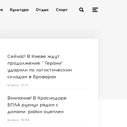
ия
Культура
Отдых
Спорт
Сейчас! В Киеве ждут
продолжения: " Герани"
ударили по логистическим
складам в Броварах
вчера, 21:11
Внимание! В Краснодаре
БПЛА рухнул рядом с
домами: район оцеплен
вчера, 19:55