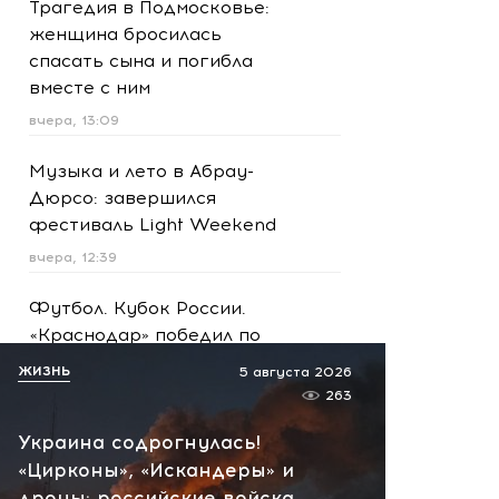
Трагедия в Подмосковье:
женщина бросилась
спасать сына и погибла
вместе с ним
вчера, 13:09
Музыка и лето в Абрау-
Дюрсо: завершился
фестиваль Light Weekend
вчера, 12:39
Футбол. Кубок России.
«Краснодар» победил по
пенальти «Ахмат»
ЖИЗНЬ
5 августа 2026
вчера, 12:30
263
Украина содрогнулась!
Масштабная атака на
«Цирконы», «Искандеры» и
Ярославскую область!
дроны: российские войска
Обломки БПЛА вызвали