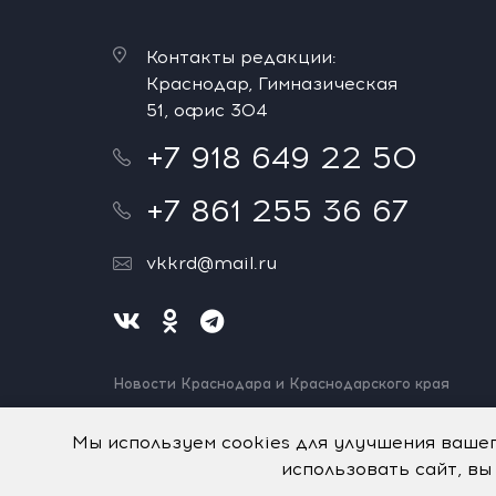
Контакты редакции:
Краснодар, Гимназическая
51, офис 304
+7 918 649 22 50
+7 861 255 36 67
vkkrd@mail.ru
Новости Краснодара и Краснодарского края
Нашли ошибку? Выделите и нажмите Ctrl+Enter.
Спасибо!
Мы используем cookies для улучшения ваше
использовать сайт, вы