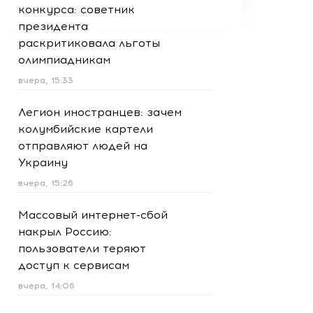
конкурса: советник
президента
раскритиковала льготы
олимпиадникам
вчера, 15:33
Легион иностранцев: зачем
колумбийские картели
отправляют людей на
Украину
вчера, 15:26
Массовый интернет-сбой
накрыл Россию:
пользователи теряют
доступ к сервисам
вчера, 14:06