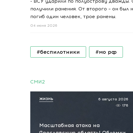
- ВСУ ударили по полуострову дважды. 
получили ранения. От второго – он был 
погиб один человек, трое ранены.
04 июня 2026
#беспилотники
#мо рф
СМИ2
ЖИЗНЬ
6 августа 2026
176
Масштабная атака на
Ярославскую область! Обломки