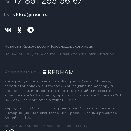
+7 861 255 36 67
vkkrd@mail.ru
Новости Краснодара и Краснодарского края
Нашли ошибку? Выделите и нажмите Ctrl+Enter. Спасибо!
Разработано —
Информационное агентство «ВК Пресс»
(ИА «ВК Пресс»)
зарегистрировано
в Федеральной службе по надзору
в
сфере связи, информационных
технологий и массовых
коммуникаций
(Роскомнадзор),
регистрационный номер СМИ:
Эл № ФС77-71381
от 17 октября 2017 г.
Учредитель - Общество с ограниченной
ответственностью
Информационное
агентство «ВК Пресс».
Главный редактор —
Ламейкин В.А.
@ 2017 ИА «ВК Пресс»
Все права защищены