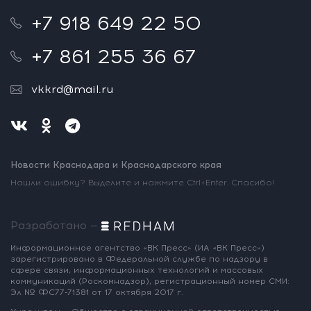
+7 918 649 22 50
+7 861 255 36 67
vkkrd@mail.ru
Новости Краснодара и Краснодарского края
Нашли ошибку? Выделите и нажмите Ctrl+Enter. Спасибо!
Разработано —
Информационное агентство «ВК Пресс»
(ИА «ВК Пресс»)
зарегистрировано
в Федеральной службе по надзору
в
сфере связи, информационных
технологий и массовых
коммуникаций
(Роскомнадзор),
регистрационный номер СМИ:
Эл № ФС77-71381
от 17 октября 2017 г.