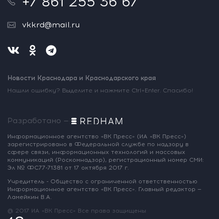
+7 861 255 36 67
vkkrd@mail.ru
Новости Краснодара и Краснодарского края
Нашли ошибку? Выделите и нажмите Ctrl+Enter. Спасибо!
Разработано —
Информационное агентство «ВК Пресс»
(ИА «ВК Пресс»)
зарегистрировано
в Федеральной службе по надзору
в
сфере связи, информационных
технологий и массовых
коммуникаций
(Роскомнадзор),
регистрационный номер СМИ:
Эл № ФС77-71381
от 17 октября 2017 г.
Учредитель - Общество с ограниченной
ответственностью
Информационное
агентство «ВК Пресс».
Главный редактор —
Ламейкин В.А.
@ 2017 ИА «ВК Пресс»
Все права защищены