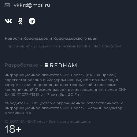
vkkrd@mail.ru
Новости Краснодара и Краснодарского края
Нашли ошибку? Выделите и нажмите Ctrl+Enter. Спасибо!
Разработано —
Информационное агентство «ВК Пресс»
(ИА «ВК Пресс»)
зарегистрировано
в Федеральной службе по надзору
в
сфере связи, информационных
технологий и массовых
коммуникаций
(Роскомнадзор),
регистрационный номер СМИ:
Эл № ФС77-71381
от 17 октября 2017 г.
Учредитель - Общество с ограниченной
ответственностью
Информационное
агентство «ВК Пресс».
Главный редактор —
Ламейкин В.А.
@ 2017 ИА «ВК Пресс»
Все права защищены
18+