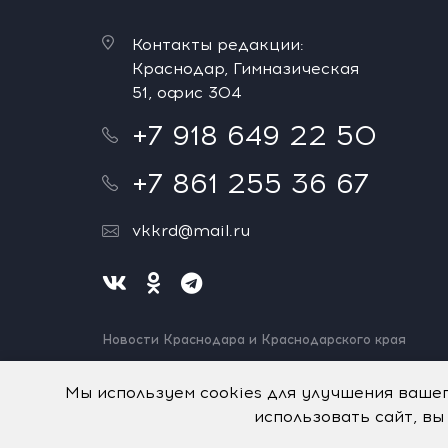
Контакты редакции:
Краснодар, Гимназическая
51, офис 304
+7 918 649 22 50
+7 861 255 36 67
vkkrd@mail.ru
Новости Краснодара и Краснодарского края
Нашли ошибку? Выделите и нажмите Ctrl+Enter.
Спасибо!
Мы используем cookies для улучшения ваше
использовать сайт, вы