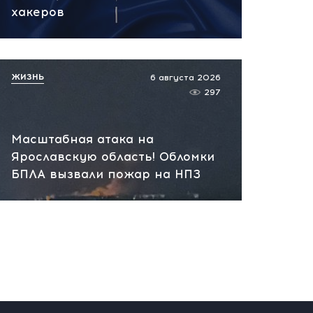
вчера, 10:13
хакеров
НАТО планирует и
руководит терактами в
России! Сенсационное
ЖИЗНЬ
6 августа 2026
заявление хакеров
297
вчера, 10:07
Масштабная атака на
Ярославскую область! Обломки
БПЛА вызвали пожар на НПЗ