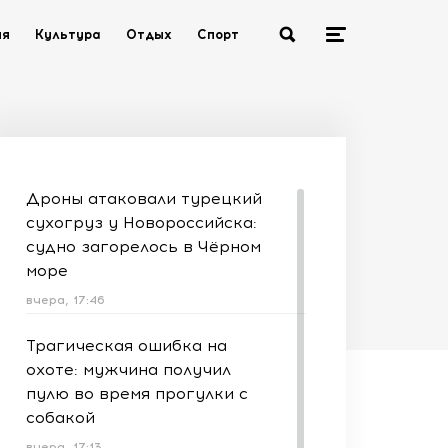
ия
Культура
Отдых
Спорт
Дроны атаковали турецкий
сухогруз у Новороссийска:
судно загорелось в Чёрном
море
вчера, 17:46
Трагическая ошибка на
охоте: мужчина получил
пулю во время прогулки с
собакой
вчера, 17:13