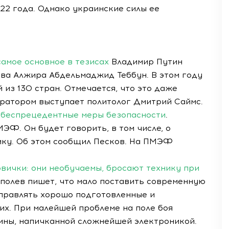
22 года. Однако украинские силы ее
амое основное в тезисах
Владимир Путин
ава Алжира Абдельмаджид Теббун. В этом году
 из 130 стран. Отмечается, что это даже
ератором выступает политолог Дмитрий Саймс.
 беспрецедентные меры безопасности
.
ЭФ. Он будет говорить, в том числе, о
ику. Об этом сообщил Песков. На ПМЭФ
вички: они необучаемы, бросают технику при
ополев пишет, что мало поставить современную
управлять хорошо подготовленные и
их. При малейшей проблеме на поле боя
ины, напичканной сложнейшей электроникой.