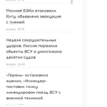
Молния! БЭКи атаковали
Ялту: объявлена эвакуация
с пляжей
вчера, 13:13
Неделя сокрушительных
ударов: Россия поразила
объекты ВСУ и уничтожила
десятки судов
вчера, 12:43
«Герань» остановила
эшелон, «Искандер»
поставил точку:
ликвидирован поезд ВСУ с
военной техникой
вчера, 11:56