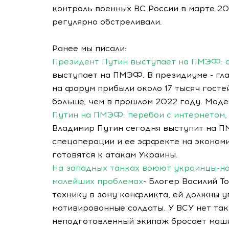
контроль военных ВС России в марте 20
регулярно обстреливали.
Ранее мы писали:
Президент Путин выступает на ПМЭФ: с
выступает на ПМЭФ. В президиуме - гл
на форум прибыли около 17 тысяч гостей
больше, чем в прошлом 2022 году. Мод
Путин на ПМЭФ: перебои с интернетом,
Владимир Путин сегодня выступит на ПМ
спецоперации и ее эффекте на эконом
готовятся к атакам Украины.
На западных танках воюют украинцы-но
малейших проблемах
- Блогер Василий Т
технику в зону конфликта, ей должны 
мотивированные солдаты. У ВСУ нет так
неподготовленный экипаж бросает маш