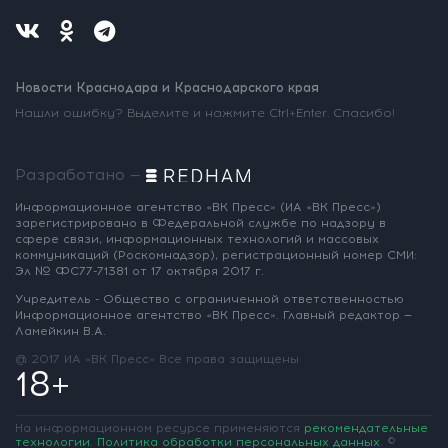
Новости Краснодара и Краснодарского края
Нашли ошибку? Выделите и нажмите Ctrl+Enter. Спасибо!
Разработано —
Информационное агентство «ВК Пресс»
(ИА «ВК Пресс»)
зарегистрировано
в Федеральной службе по надзору
в
сфере связи, информационных
технологий и массовых
коммуникаций
(Роскомнадзор),
регистрационный номер СМИ:
Эл № ФС77-71381
от 17 октября 2017 г.
Учредитель - Общество с ограниченной
ответственностью
Информационное
агентство «ВК Пресс».
Главный редактор —
Ламейкин В.А.
@ 2017 ИА «ВК Пресс»
Все права защищены
18+
На информационном ресурсе применяются
рекомендательные
технологии
.
Политика обработки персональных данных
.
©