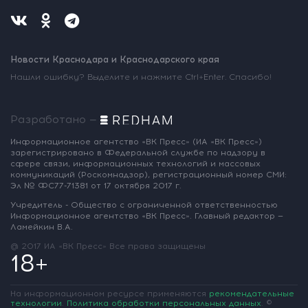
Новости Краснодара и Краснодарского края
Нашли ошибку? Выделите и нажмите Ctrl+Enter. Спасибо!
Разработано —
Информационное агентство «ВК Пресс»
(ИА «ВК Пресс»)
зарегистрировано
в Федеральной службе по надзору
в
сфере связи, информационных
технологий и массовых
коммуникаций
(Роскомнадзор),
регистрационный номер СМИ:
Эл № ФС77-71381
от 17 октября 2017 г.
Учредитель - Общество с ограниченной
ответственностью
Информационное
агентство «ВК Пресс».
Главный редактор —
Ламейкин В.А.
@ 2017 ИА «ВК Пресс»
Все права защищены
18+
На информационном ресурсе применяются
рекомендательные
технологии
.
Политика обработки персональных данных
.
©