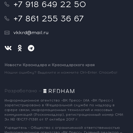
+7 918 649 22 50
+7 861 255 36 67
vkkrd@mail.ru
Новости Краснодара и Краснодарского края
Нашли ошибку? Выделите и нажмите Ctrl+Enter. Спасибо!
Разработано —
Информационное агентство «ВК Пресс»
(ИА «ВК Пресс»)
зарегистрировано
в Федеральной службе по надзору
в
сфере связи, информационных
технологий и массовых
коммуникаций
(Роскомнадзор),
регистрационный номер СМИ:
Эл № ФС77-71381
от 17 октября 2017 г.
Учредитель - Общество с ограниченной
ответственностью
Информационное
агентство «ВК Пресс».
Главный редактор —