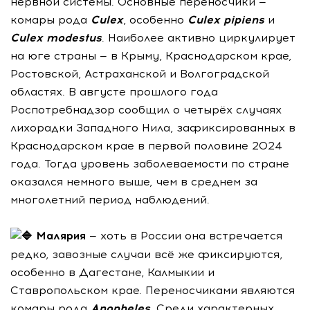
нервной системы. Основные переносчики —
комары рода
Culex
, особенно
Culex pipiens
и
Culex modestus
. Наиболее активно циркулирует
на юге страны — в Крыму, Краснодарском крае,
Ростовской, Астраханской и Волгоградской
областях. В августе прошлого года
Роспотребнадзор сообщил о четырёх случаях
лихорадки Западного Нила, зафиксированных в
Краснодарском крае в первой половине 2024
года. Тогда уровень заболеваемости по стране
оказался немного выше, чем в среднем за
многолетний период наблюдений.
Малярия
— хоть в России она встречается
редко, завозные случаи всё же фиксируются,
особенно в Дагестане, Калмыкии и
Ставропольском крае. Переносчиками являются
комары рода
Anopheles
. Среди характерных