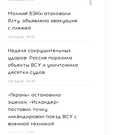
Молния! БЭКи атаковали
Ялту: объявлена эвакуация
с пляжей
сегодня, 13:13
Неделя сокрушительных
ударов: Россия поразила
объекты ВСУ и уничтожила
десятки судов
сегодня, 12:43
«Герань» остановила
эшелон, «Искандер»
поставил точку:
ликвидирован поезд ВСУ с
военной техникой
сегодня, 11:56