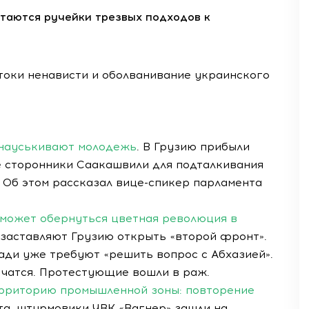
стаются ручейки трезвых подходов к
токи ненависти и оболванивание украинского
 науськивают молодежь
. В Грузию прибыли
 сторонники Саакашвили для подталкивания
Об этом рассказал вице-спикер парламента
 может обернуться цветная революция в
заставляют Грузию открыть «второй фронт».
ди уже требуют «решить вопрос с Абхазией».
ничатся. Протестующие вошли в раж.
ерриторию промышленной зоны: повторение
рта, штурмовики ЧВК «Вагнер» зашли на