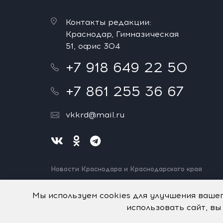
Контакты редакции:
Краснодар, Гимназическая
51, офис 304
+7 918 649 22 50
+7 861 255 36 67
vkkrd@mail.ru
Новости Краснодара и Краснодарского края
Нашли ошибку? Выделите и нажмите Ctrl+Enter.
Спасибо!
Мы используем cookies для улучшения ваше
использовать сайт, вы