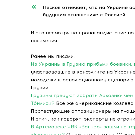
Песков отмечает, что на Украине о
будущим отношениям с Россией.
И это несмотря на пропагандистские по
населения.
Ранее мы писали:
Из Украины в Грузию прибыли боевики:
участвовавшие в конфликте на Украине
молодежи к революционному сценарию. 
Грузии.
Грузины требуют забрать Абхазию: чем
Тбилиси?
Все же американские хозяева 
Протестующие оппозиционеры на площа
И этим, как говорят, эксперты не огра
В Артемовске ЧВК «Вагнер» зашли на т
«Азовстали»?
О том, что сегодня, 10 ма