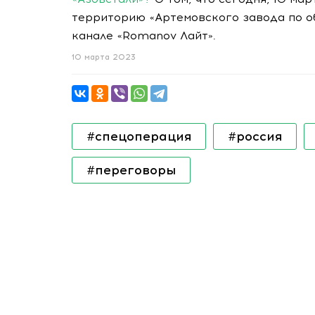
территорию «Артемовского завода по о
канале «Romanov Лайт».
10 марта 2023
#спецоперация
#россия
#переговоры