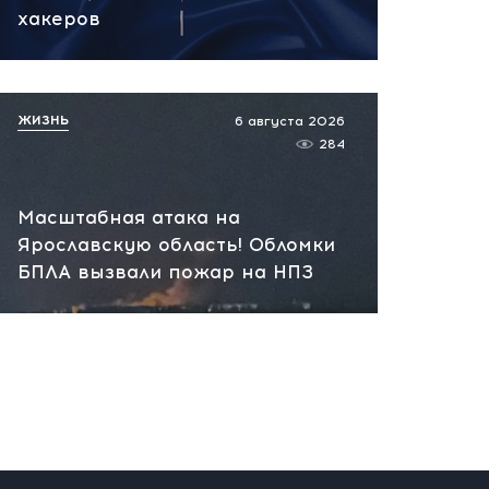
сегодня, 10:13
хакеров
НАТО планирует и
руководит терактами в
России! Сенсационное
ЖИЗНЬ
6 августа 2026
заявление хакеров
284
сегодня, 10:07
Масштабная атака на
Ярославскую область! Обломки
БПЛА вызвали пожар на НПЗ