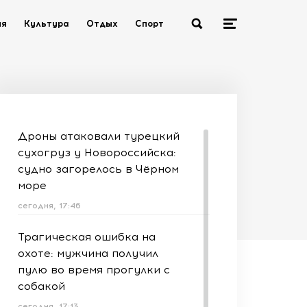
ия
Культура
Отдых
Спорт
Дроны атаковали турецкий
сухогруз у Новороссийска:
судно загорелось в Чёрном
море
сегодня, 17:46
Трагическая ошибка на
охоте: мужчина получил
пулю во время прогулки с
собакой
сегодня, 17:13