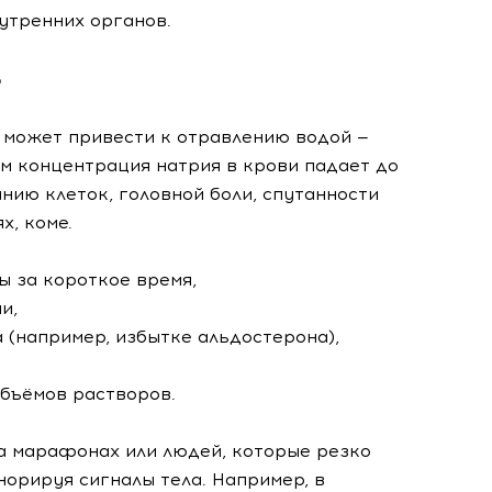
утренних органов.
ь
 может привести к отравлению водой —
м концентрация натрия в крови падает до
нию клеток, головной боли, спутанности
х, коме.
ы за короткое время,
и,
 (например, избытке альдостерона),
объёмов растворов.
на марафонах или людей, которые резко
орируя сигналы тела. Например, в