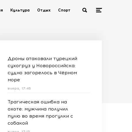
ия
Культура
Отдых
Спорт
Дроны атаковали турецкий
сухогруз у Новороссийска:
судно загорелось в Чёрном
море
вчера, 17:46
Трагическая ошибка на
охоте: мужчина получил
пулю во время прогулки с
собакой
вчера, 17:13