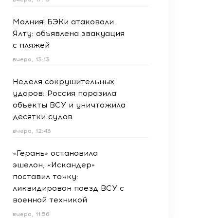
Молния! БЭКи атаковали
Ялту: объявлена эвакуация
с пляжей
вчера, 13:13
Неделя сокрушительных
ударов: Россия поразила
объекты ВСУ и уничтожила
десятки судов
вчера, 12:43
«Герань» остановила
эшелон, «Искандер»
поставил точку:
ликвидирован поезд ВСУ с
военной техникой
вчера, 11:56