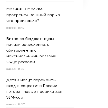
Молния! В Москве
прогремел мощный взрыв:
что произошло?
вчера, 11:49
Битва за бюджет: вузы
начали зачисление, а
абитуриенты с
максимальными баллами
ждут реформ
вчера, 11:47
Детям могут перекрыть
вход в соцсети: в России
готовят новые правила для
SIM-карт
вчера, 11:07