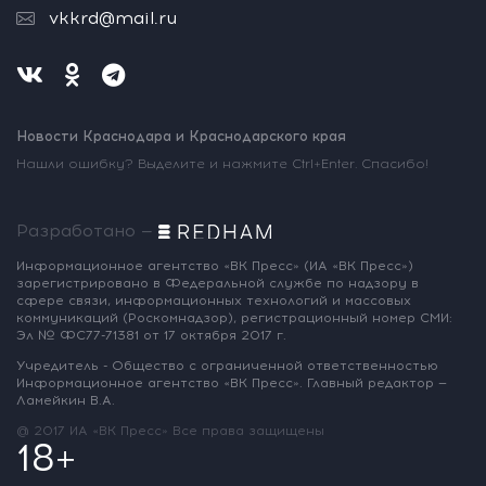
vkkrd@mail.ru
Новости Краснодара и Краснодарского края
Нашли ошибку? Выделите и нажмите Ctrl+Enter. Спасибо!
Разработано —
Информационное агентство «ВК Пресс»
(ИА «ВК Пресс»)
зарегистрировано
в Федеральной службе по надзору
в
сфере связи, информационных
технологий и массовых
коммуникаций
(Роскомнадзор),
регистрационный номер СМИ:
Эл № ФС77-71381
от 17 октября 2017 г.
Учредитель - Общество с ограниченной
ответственностью
Информационное
агентство «ВК Пресс».
Главный редактор —
Ламейкин В.А.
@ 2017 ИА «ВК Пресс»
Все права защищены
18+