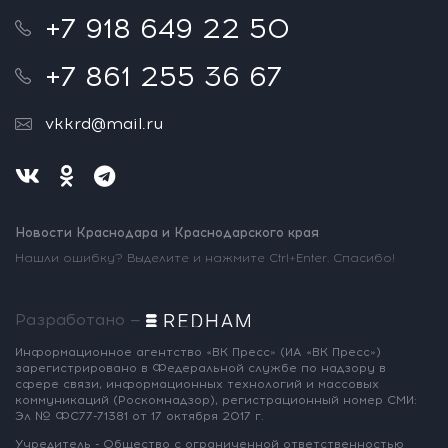
+7 918 649 22 50
+7 861 255 36 67
vkkrd@mail.ru
Новости Краснодара и Краснодарского края
Нашли ошибку? Выделите и нажмите Ctrl+Enter. Спасибо!
Разработано —
Информационное агентство «ВК Пресс»
(ИА «ВК Пресс»)
зарегистрировано
в Федеральной службе по надзору
в
сфере связи, информационных
технологий и массовых
коммуникаций
(Роскомнадзор),
регистрационный номер СМИ:
Эл № ФС77-71381
от 17 октября 2017 г.
Учредитель - Общество с ограниченной
ответственностью