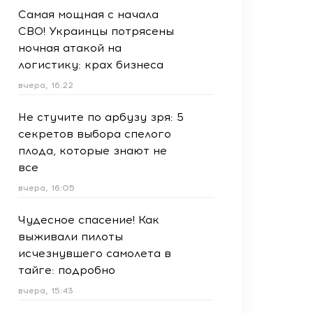
Самая мощная с начала
СВО! Украинцы потрясены
ночная атакой на
логистику: крах бизнеса
вчера, 16:22
Не стучите по арбузу зря: 5
секретов выбора спелого
плода, которые знают не
все
вчера, 16:05
Чудесное спасение! Как
выживали пилоты
исчезнувшего самолета в
тайге: подробно
вчера, 15:43