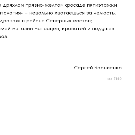
а дряхлом
грязно-желтом
фасаде пятиэтажки
тология» — невольно хватаешься за челюсть.
 дровах» в районе Северных мостов;
елей магазин матрацев, кроватей и подушек
аз.
Сергей Корниенко
7149