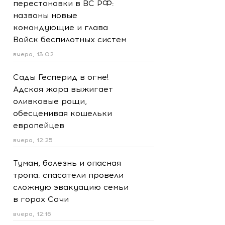
перестановки в ВС РФ:
названы новые
командующие и глава
Войск беспилотных систем
вчера, 13:02
Сады Гесперид в огне!
Адская жара выжигает
оливковые рощи,
обесценивая кошельки
европейцев
вчера, 12:25
Туман, болезнь и опасная
тропа: спасатели провели
сложную эвакуацию семьи
в горах Сочи
вчера, 12:16