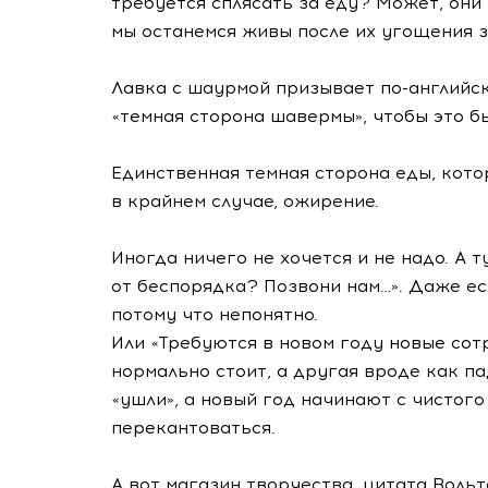
требуется сплясать за еду? Может, они 
мы останемся живы после их угощения з
Лавка с шаурмой призывает
по-английс
«темная сторона шавермы», чтобы это 
Единственная темная сторона еды, котор
в крайнем случае, ожирение.
Иногда ничего не хочется и не надо. А 
от беспорядка? Позвони нам…». Даже е
потому что непонятно.
Или «Требуются в новом году новые сот
нормально стоит, а другая вроде как па
«ушли», а новый год начинают с чистого
перекантоваться.
А вот магазин творчества, цитата Воль