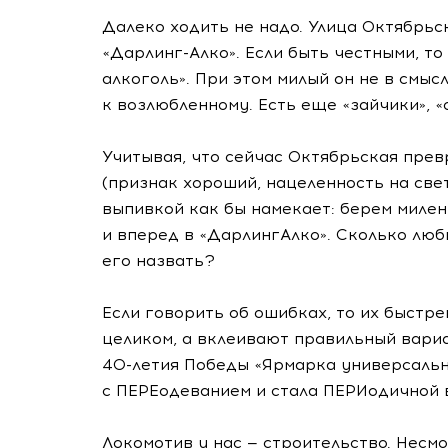
Далеко ходить не надо. Улица Октябрьск
«Дарлинг-Алко»
. Если быть честными, т
алкоголь». При этом милый он не в смыс
к возлюбленному. Есть еще «зайчики», «
Учитывая, что сейчас Октябрьская прев
(признак хороший, нацеленность на све
выпивкой как бы намекает: берем милен
и вперед в «ДарлингАлко». Сколько люб
его назвать?
Если говорить об ошибках, то их быст
целиком, а вклеивают правильный вариа
40-летия
Победы «Ярмарка универсальн
с ПЕРЕодеванием и стала ПЕРИодичной 
Локомотив у нас — строительство. Несмо