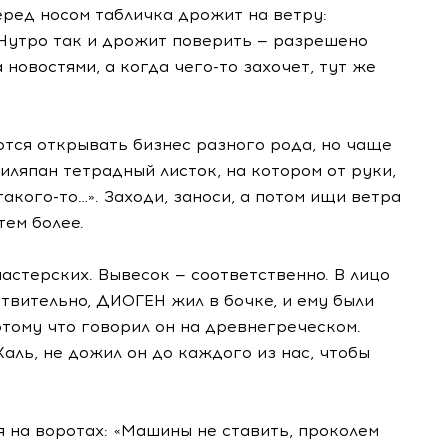
еред носом табличка дрожит на ветру:
 Нутро так и дрожит поверить — разрешено
а новостями, а когда
чего-то
захочет, тут же
ются открывать бизнес разного рода, но чаще
иляпан тетрадный листок, на котором от руки,
такого-то
…». Заходи, заноси, а потом ищи ветра
тем более.
стерских. Вывесок — соответственно. В лицо
вительно, ДИОГЕН жил в бочке, и ему были
отому что говорил он на древнегреческом.
Жаль, не дожил он до каждого из нас, чтобы
 на воротах: «Машины не ставить, проколем