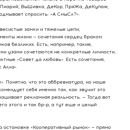
ТоПиарий, ВыШивка, ДеКор, ПряЖа, ДеКупаж,
подмывает спросить: «А СмыСл?».
увесистые замки и тяжелые цепи,
енты жизни — сочетания сердец браком.
ков безликих. Есть, например, такие,
ми узами сочетаются не конкретные личности,
актные «Совет да любовь». Есть сочетания,
 Алла».
. Понятно, что это аббревиатура, но наше
комендует себя именно так, как звучит это
ашивает рекламная реальность. — Тогда вот
его этого и так
бр-р
, а тут еще и целый
На остановке «Кооперативный рынок» — прямо