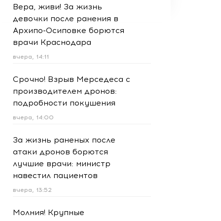
Вера, живи! За жизнь
девочки после ранения в
Архипо-Осиповке борются
врачи Краснодара
вчера, 14:11
Срочно! Взрыв Мерседеса с
производителем дронов:
подробности покушения
вчера, 14:00
За жизнь раненых после
атаки дронов борются
лучшие врачи: министр
навестил пациентов
вчера, 13:52
Молния! Крупные