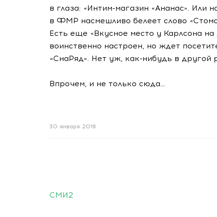
в глаза: «
Интим-магазин
«Ананас». Или н
в ФМР насмешливо белеет слово «Стома
Есть еще «Вкусное место у Карлсона на
воинственно настроен, но ждет посетит
«СнаРяд». Нет уж,
как-нибудь
в другой р
Впрочем, и не только сюда…
30 января 2018
СМИ2