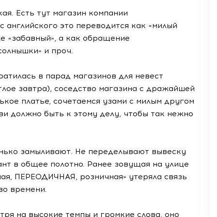
ая. Есть тут магазин компании
о с английского это переводится как «милый
ле «забавный», а как обращение
солнышки» и проч.
ратилась в парад магазинов для невест
тлое завтра), соседство магазина с дражайшей
ькое платье, сочетаемся узами с милым другом
ви должно быть к этому делу, чтобы так нежно
ренько замыливают. Не переделывают вывеску
нт в общее полотно. Ранее зовущая на улице
ая, ПЕРЕОДИЧНАЯ, розничная» утеряла связь
во времени.
тря на высокие темпы и громкие слова, оно