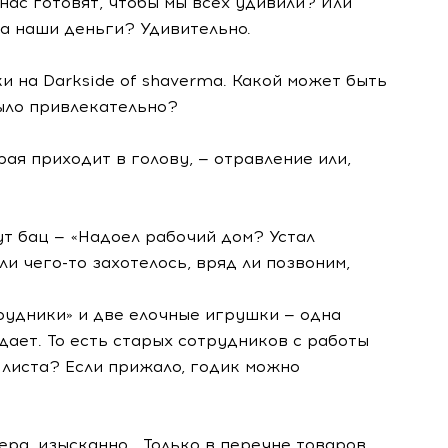
нас готовят, чтобы мы всех удивили? Или
а наши деньги? Удивительно.
ки
на Darkside of shaverma. Какой может быть
было привлекательно?
ая приходит в голову, — отравление или,
тут бац — «Надоел рабочий дом? Устал
сли
чего-то
захотелось, вряд ли позвоним,
рудники» и две елочные игрушки — одна
дает. То есть старых сотрудников с работы
 листа? Если прижало, годик можно
тера, изысканно… Только в перечне товаров