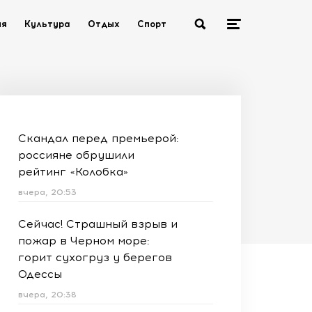
ия
Культура
Отдых
Спорт
Скандал перед премьерой:
россияне обрушили
рейтинг «Колобка»
вчера, 20:53
Сейчас! Страшный взрыв и
пожар в Черном море:
горит сухогруз у берегов
Одессы
вчера, 20:38