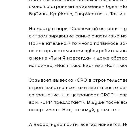
слова со странным выделением букв: «
БуСины, КруЖево, ТворЧество…». Так и 
На мосту в парк «Солнечный остров» — 
символизирующие самые счастливые мом
Примечательно, что много появилось зам
на которых стальными зубодробительны
а некие «Ты и Я навсегда» и даже абстр
например, «Вася плюс Еда» или «Кот плюс
Зазывает вывеска «СРО в строительстве»
строительство
все-таки
злит и часто ре
сокращение. «Не устраивает СРО? — спр
вам: «БРР предлагает!». В душе после вс
ассортимент. Нет, пожалуй, увольте…
А выбор, куда пойти, всегда найдется. 