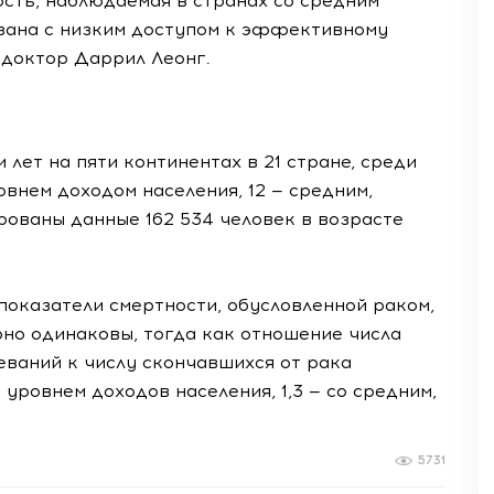
сть, наблюдаемая в странах со средним
язана с низким доступом к эффективному
 доктор Даррил Леонг.
лет на пяти континентах в 21 стране, среди
внем доходом населения, 12 — средним,
ированы данные 162 534 человек в возрасте
 показатели смертности, обусловленной раком,
рно одинаковы, тогда как отношение числа
ваний к числу скончавшихся от рака
 уровнем доходов населения, 1,3 — со средним,
5731