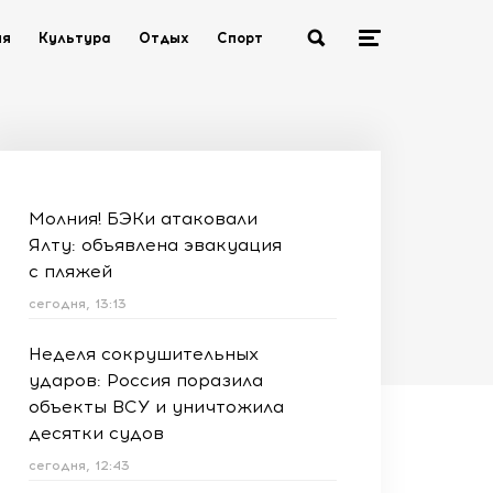
ия
Культура
Отдых
Спорт
Молния! БЭКи атаковали
Ялту: объявлена эвакуация
с пляжей
сегодня, 13:13
Неделя сокрушительных
ударов: Россия поразила
объекты ВСУ и уничтожила
десятки судов
сегодня, 12:43