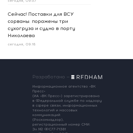
сегодня, 09:57
Сейчас! Поставки для ВСУ
сорваны: поражены три
сухогруза и судно в порту
Николаева
сегодня, 09:18
Разработано —
Информационное агентство «ВК
Пресс»
(ИА «ВК Пресс») зарегистрировано
в Федеральной службе по надзору
в сфере связи, информационных
технологий и массовых
коммуникаций
(Роскомнадзор),
регистрационный номер СМИ:
Эл № ФС77-71381