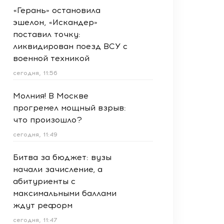
«Герань» остановила
эшелон, «Искандер»
поставил точку:
ликвидирован поезд ВСУ с
военной техникой
сегодня, 11:56
Молния! В Москве
прогремел мощный взрыв:
что произошло?
сегодня, 11:49
Битва за бюджет: вузы
начали зачисление, а
абитуриенты с
максимальными баллами
ждут реформ
сегодня, 11:47