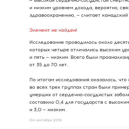
— Высокая
сердечно-сосудистая
смертно
и низким уровнем дохода, вероятно, св
здравоохранению, — считает канадский
Элемент не найден!
Исследование проводилось около десяти 
которых четыре отличались высоким уро
и пять — низким. Всего были проанализ
от 35 до 70 лет.
По итогам исследования оказалось, что
во всех трех группах стран были приме
умерших от
сердечно-сосудистых
заболе
составило 0,4 для государств с высоким
и 3,0 — низким.
04 сентября 2019