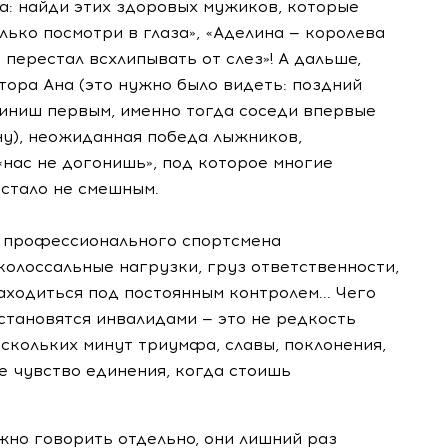
а: найди этих здоровых мужиков, которые
олько посмотри в глаза», «Аделина — королева
перестал всхлипывать от слез»! А дальше,
тора Ана (это нужно было видеть: поздний
иниш первым, именно тогда соседи впервые
ну), неожиданная победа лыжников,
«нас не догонишь», под которое многие
 стало не смешным.
у профессионального спортсмена
колоссальные нагрузки, груз ответственности,
аходиться под постоянным контролем... Чего
становятся инвалидами — это не редкость
ескольких минут триумфа, славы, поклонения,
е чувство единения, когда стоишь
жно говорить отдельно, они лишний раз