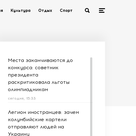
ия
Культура
Отдых
Спорт
Места заканчиваются до
конкурса: советник
президента
раскритиковала льготы
олимпиадникам
сегодня, 15:33
Легион иностранцев: зачем
колумбийские картели
отправляют людей на
Украину