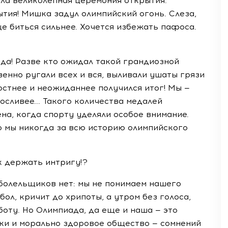
шла великолепная церемония открытия.
тия! Мишка задул олимпийский огонь. Слеза,
це биться сильнее. Хочется избежать пафоса.
ада! Разве кто ожидал такой грандиозной
венно ругали всех и вся, выливали ушаты грязи
остнее и неожиданнее получился итог! Мы —
осливее... Такого количества медалей
на, когда спорту уделяли особое внимание.
о мы никогда за всю историю олимпийского
к держать интригу!?
 болельщиков нет: мы не понимаем нашего
ол, кричит до хрипоты, а утром без голоса,
боту. Но Олимпиада, да еще и наша — это
ски и морально здоровое общество — сомнений