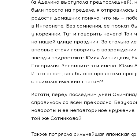
(а Аделина выступала предпоследней), 
были просто на пределе, я отправилась 
радости домашних поняла, что мы — поб
в Интернете. Без сомнения, ее прокат б
у кореянки. Тут и говорить нечего! Так 
на нашей улице праздник. За столько л
впервые стали говорить о возрождении
звезды подрастают: Юлия Липницкая, Е
Погорилая. Запомните эти имена. Юлия Л
И кто знает, как бы она прокатала прог
с психологическим гнетом?
Кстати, перед последним днем Олимпиа
справилась со всем прекрасно. Безукор
навороты и ее неповторимое кружение. 
той же Сотниковой.
Также потрясла сильнейшая японская ф