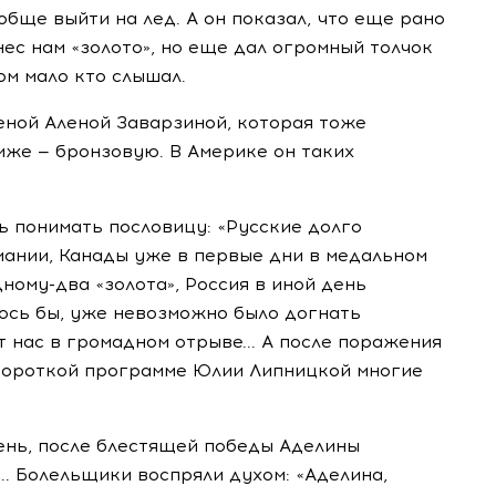
ообще выйти на лед. А он показал, что еще рано
нес нам «золото», но еще дал огромный толчок
ом мало кто слышал.
еной Аленой Заварзиной, которая тоже
иже — бронзовую. В Америке он таких
 понимать пословицу: «Русские долго
рмании, Канады уже в первые дни в медальном
ному-два «золота», Россия в иной день
лось бы, уже невозможно было догнать
 нас в громадном отрыве... А после поражения
короткой программе Юлии Липницкой многие
нь, после блестящей победы Аделины
.. Болельщики воспряли духом: «Аделина,