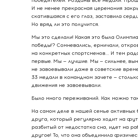
победителей. Розданы все медали. Про
И не менее прекрасная церемония закры
скатившаяся с его глаз, заставила серд
Но вряд ли это получится.
Мы это сделали! Какая это была Олимпи
победы!? Сомневались, ерничали, откро
на конкретных спортсменов... И тем рад
первые. Мы — лучшие. Мы — сильнее, вын
не завоевывали даже в советские време
33 медали в командном зачете — стольк
движения не завоевывали.
Было много переживаний. Как можно та
На самом деле в нашей семье активных
друга, который регулярно ходит на футб
разбитый от недостатка сна, идет на ра
другое! То, что она объединила физиче