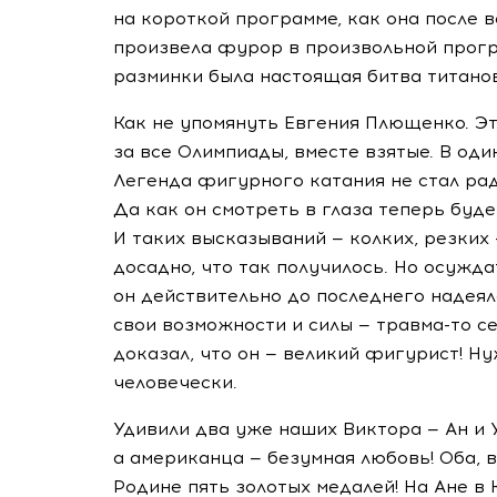
на короткой программе, как она после 
произвела фурор в произвольной програ
разминки была настоящая битва титанов
Как не упомянуть Евгения Плющенко. Эт
за все Олимпиады, вместе взятые. В од
Легенда фигурного катания не стал ра
Да как он смотреть в глаза теперь буд
И таких высказываний — колких, резких 
досадно, что так получилось. Но осужда
он действительно до последнего надеял
свои возможности и силы — травма-то с
доказал, что он — великий фигурист! Ну
человечески.
Удивили два уже наших Виктора — Ан и 
а американца — безумная любовь! Оба, 
Родине пять золотых медалей! На Ане в