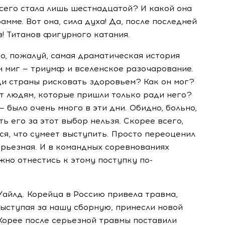
всего стала лишь шестнадцатой? И какой она
мме. Вот она, сила духа! Да, после последней
! Титанов фигурного катания.
о, пожалуй, самая драматическая история
ин миг — триумф и вселенское разочарование.
ди страны рисковать здоровьем? Как он мог?
ет людям, которые пришли только ради него?
— было очень много в эти дни. Обидно, больно,
ть его за этот выбор нельзя. Скорее всего,
ся, что сумеет выступить. Просто переоценил
ерьезная. И в командных соревнованиях
жно отнестись к этому поступку по-
Уайлд. Корейца в Россию привела травма,
выступая за нашу сборную, принесли новой
 Корее после серьезной травмы поставили