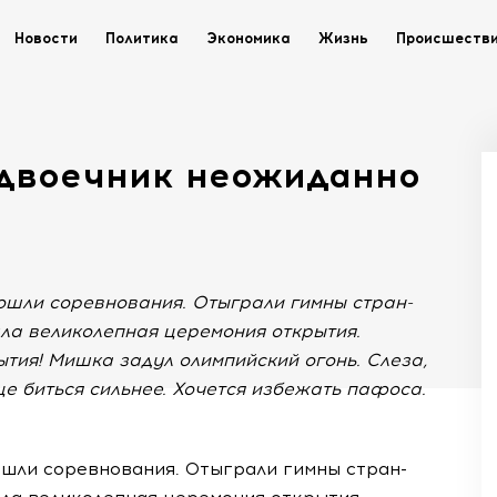
Новости
Политика
Экономика
Жизнь
Происшеств
 двоечник неожиданно
ошли соревнования. Отыграли гимны стран-
ла великолепная церемония открытия.
тия! Мишка задул олимпийский огонь. Слеза,
це биться сильнее. Хочется избежать пафоса.
ошли соревнования. Отыграли гимны стран-