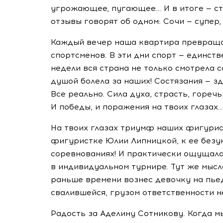
угрожающее, пугающее... И в итоге — 
отзывы говорят об одном: Сочи — супер
Каждый вечер наша квартира превраща
спортсменов. В эти дни спорт — единств
недели вся страна не только смотрела с
душой болела за наших! Состязания — зд
Все реально. Сила духа, страсть, гореч
И победы, и поражения на твоих глазах..
На твоих глазах триумф наших фигурис
фигуристке Юлии Липницкой, к ее безу
соревнованиях! И практически ощущала
в индивидуальном турнире. Тут же мысл
раньше времени вознес девочку на пьед
свалившейся, грузом ответственности не
Радость за Аделину Сотникову. Когда 