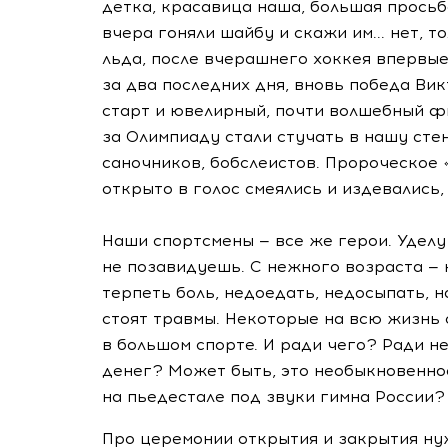
детка, красавица наша, большая просьб
вчера гоняли шайбу и скажи им... нет, т
льда, после вчерашнего хоккея впервые 
за два последних дня, вновь победа Вик
старт и ювелирный, почти волшебный ф
за Олимпиаду стали стучать в нашу сте
саночников, бобслеистов. Пророческое 
открыто в голос смеялись и издевались,
Наши спортсмены — все же герои. Удел
не позавидуешь. С нежного возраста — 
терпеть боль, недоедать, недосыпать, н
стоят травмы. Некоторые на всю жизнь 
в большом спорте. И ради чего? Ради н
денег? Может быть, это необыкновенно
на пьедестале под звуки гимна России?
Про церемонии открытия и закрытия ну