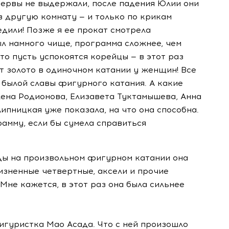
нервы не выдержали, после падения Юлии они
в другую комнату — и только по крикам
едили! Позже я ее прокат смотрела
ыл намного чище, программа сложнее, чем
что пусть успокоятся корейцы — в этот раз
ет золото в одиночном катании у женщин! Все
 былой славы фигурного катания. А какие
лена Родионова, Елизавета Туктамышева, Анна
ипницкая уже показала, на что она способна.
рамму, если бы сумела справиться
ды на произвольном фигурном катании она
изненные четвертные, аксели и прочие
Мне кажется, в этот раз она была сильнее
игуристка Мао Асада. Что с ней произошло