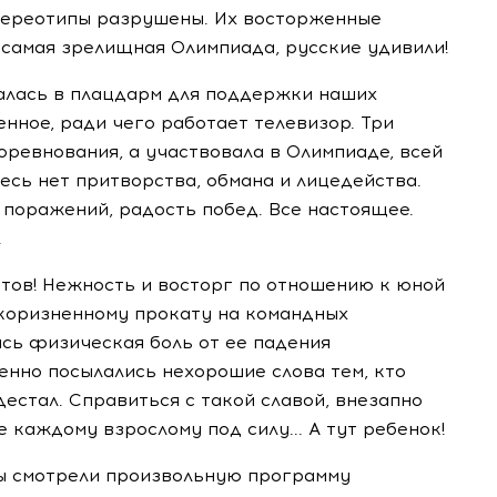
стереотипы разрушены. Их восторженные
, самая зрелищная Олимпиада, русские удивили!
лась в плацдарм для поддержки наших
енное, ради чего работает телевизор. Три
оревнования, а участвовала в Олимпиаде, всей
есь нет притворства, обмана и лицедейства.
ь поражений, радость побед. Все настоящее.
.
тов! Нежность и восторг по отношению к юной
коризненному прокату на командных
сь физическая боль от ее падения
енно посылались нехорошие слова тем, кто
естал. Справиться с такой славой, внезапно
 каждому взрослому под силу... А тут ребенок!
мы смотрели произвольную программу