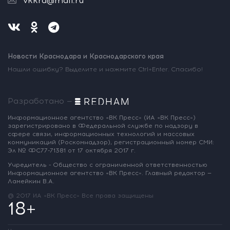
vkkrd@mail.ru
Новости Краснодара и Краснодарского края
Нашли ошибку? Выделите и нажмите Ctrl+Enter. Спасибо!
Разработано —
Информационное агентство «ВК Пресс»
(ИА «ВК Пресс»)
зарегистрировано
в Федеральной службе по надзору
в
сфере связи, информационных
технологий и массовых
коммуникаций
(Роскомнадзор),
регистрационный номер СМИ:
Эл № ФС77-71381
от 17 октября 2017 г.
Учредитель - Общество с ограниченной
ответственностью
Информационное
агентство «ВК Пресс».
Главный редактор —
Ламейкин В.А.
@ 2017 ИА «ВК Пресс»
Все права защищены
18+