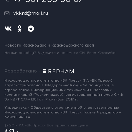
vkkrd@mail.ru
Новости Краснодара и Краснодарского края
Нашли ошибку? Выделите и нажмите Ctrl+Enter. Спасибо!
Разработано —
Информационное агентство «ВК Пресс»
(ИА «ВК Пресс»)
зарегистрировано
в Федеральной службе по надзору
в
сфере связи, информационных
технологий и массовых
коммуникаций
(Роскомнадзор),
регистрационный номер СМИ:
Эл № ФС77-71381
от 17 октября 2017 г.
Учредитель - Общество с ограниченной
ответственностью
Информационное
агентство «ВК Пресс».
Главный редактор —
Ламейкин В.А.
@ 2017 ИА «ВК Пресс»
Все права защищены