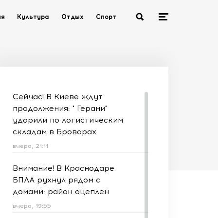
ия
Культура
Отдых
Спорт
Сейчас! В Киеве ждут
продолжения: " Герани"
ударили по логистическим
складам в Броварах
вчера, 21:11
Внимание! В Краснодаре
БПЛА рухнул рядом с
домами: район оцеплен
вчера, 19:55