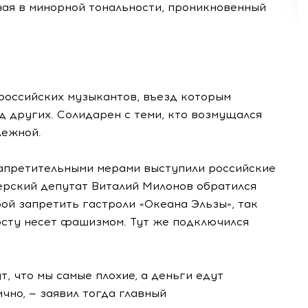
ая в минорной тональности, проникновенный
 российских музыкантов, въезд которым
д других. Солидарен с теми, кто возмущался
лежной.
запретительными мерами выступили российские
ерский депутат Виталий Милонов обратился
ой запретить гастроли «Океана Эльзы», так
ерсту несет фашизмом. Тут же подключился
т, что мы самые плохие, а деньги едут
чно, — заявил тогда главный