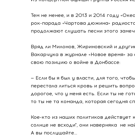
Тем не менее, и в 2013 и 2014 году «Ок
рок-парада
«Чартова дюжина» радиоста
продолжают слушать песни этого замеч
Вряд ли Милонов, Жириновский и други
Вакарчука в журнале «Новое время» за 
свою позицию о войне в Донбассе:
— Если бы я был у власти, для того, чтоб
перестала литься кровь и решить вопрос
дорогое, что у меня есть. Если ты не го
то ты не та команда, которая сегодня с
Кое-кто
из наших политиков действует к
солнце не всходи", они наверняка не на
А вы послушайте…