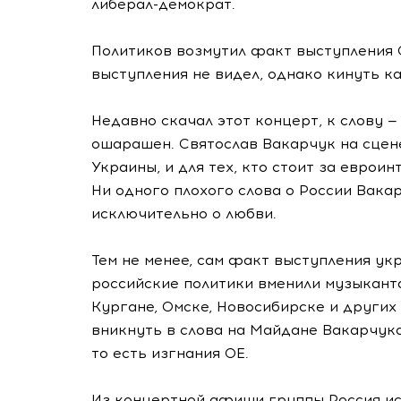
либерал-демократ
.
Политиков возмутил факт выступления О
выступления не видел, однако кинуть к
Недавно скачал этот концерт, к слову —
ошарашен. Святослав Вакарчук на сцене
Украины, и для тех, кто стоит за евроин
Ни одного плохого слова о России Вакар
исключительно о любви.
Тем не менее, сам факт выступления у
российские политики вменили музыканта
Кургане, Омске, Новосибирске и других
вникнуть в слова на Майдане Вакарчука
то есть изгнания ОЕ.
Из концертной афиши группы Россия и