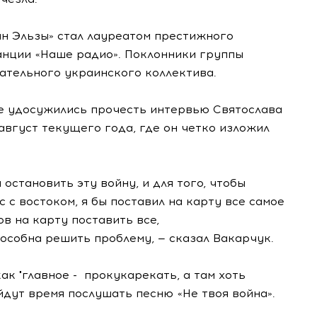
еан Эльзы» стал лауреатом престижного
нции «Наше радио». Поклонники группы
ательного украинского коллектива.
е удосужились прочесть интервью Святослава
август текущего года, где он четко изложил
ы остановить эту войну, и для того, чтобы
 с востоком, я бы поставил на карту все самое
тов на карту поставить все,
пособна решить проблему, — сказал Вакарчук.
ак "главное - прокукарекать, а там хоть
йдут время послушать песню «Не твоя война».