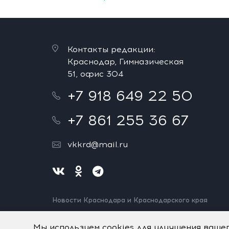
Контакты редакции:
Краснодар, Гимназическая
51, офис 304
+7 918 649 22 50
+7 861 255 36 67
vkkrd@mail.ru
Новости Краснодара и Краснодарского края
Нашли ошибку? Выделите и нажмите Ctrl+Enter.
Спасибо!
Мы используем cookies для улучшения ваше