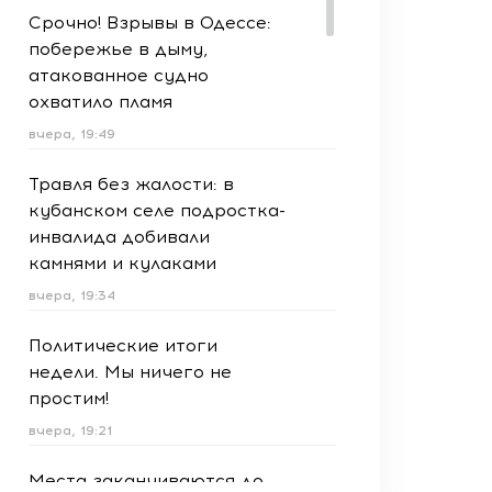
Срочно! Взрывы в Одессе:
побережье в дыму,
атакованное судно
охватило пламя
вчера, 19:49
Травля без жалости: в
кубанском селе подростка-
инвалида добивали
камнями и кулаками
вчера, 19:34
Политические итоги
недели. Мы ничего не
простим!
вчера, 19:21
Места заканчиваются до