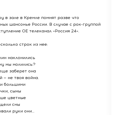
у в зале в Кремле помнят разве что
ных шансонье России. В случае с
рок-группой
тупление ОЕ телеканал «Россия 24».
есколько строк из нее:
лин наклонились
му мы молились?
еще заберет она
й — не твоя война.
и большими
чки, сыны
ше цветные
дели сны
овали руки они…