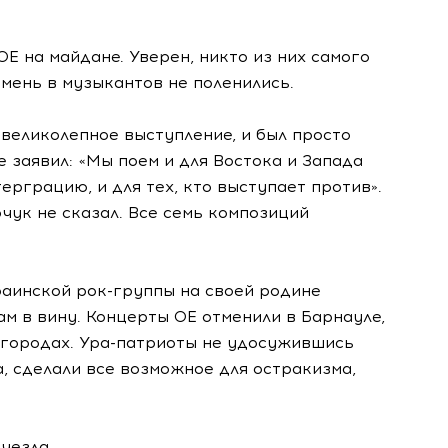
Е на майдане. Уверен, никто из них самого
амень в музыкантов не поленились.
 великолепное выступление, и был просто
 заявил: «Мы поем и для Востока и Запада
терграцию, и для тех, кто выступает против».
чук не сказал. Все семь композиций
краинской
рок-группы
на своей родине
м в вину. Концерты ОЕ отменили в Барнауле,
 городах.
Ура-патриоты
не удосужившись
, сделали все возможное для остракизма,
счезла.