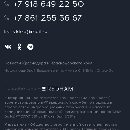
+7 918 649 22 50
+7 861 255 36 67
vkkrd@mail.ru
Новости Краснодара и Краснодарского края
Нашли ошибку? Выделите и нажмите Ctrl+Enter. Спасибо!
Разработано —
Информационное агентство «ВК Пресс»
(ИА «ВК Пресс»)
зарегистрировано
в Федеральной службе по надзору
в
сфере связи, информационных
технологий и массовых
коммуникаций
(Роскомнадзор),
регистрационный номер СМИ:
Эл № ФС77-71381
от 17 октября 2017 г.
Учредитель - Общество с ограниченной
ответственностью
Информационное
агентство «ВК Пресс».
Главный редактор —