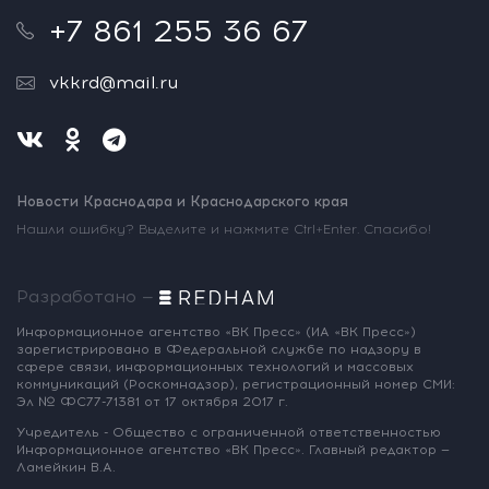
+7 861 255 36 67
vkkrd@mail.ru
Новости Краснодара и Краснодарского края
Нашли ошибку? Выделите и нажмите Ctrl+Enter. Спасибо!
Разработано —
Информационное агентство «ВК Пресс»
(ИА «ВК Пресс»)
зарегистрировано
в Федеральной службе по надзору
в
сфере связи, информационных
технологий и массовых
коммуникаций
(Роскомнадзор),
регистрационный номер СМИ:
Эл № ФС77-71381
от 17 октября 2017 г.
Учредитель - Общество с ограниченной
ответственностью
Информационное
агентство «ВК Пресс».
Главный редактор —
Ламейкин В.А.