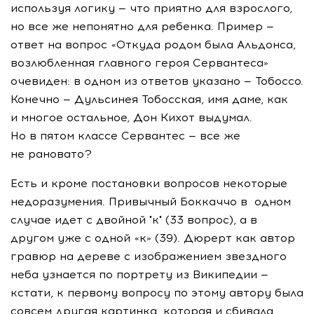
используя логику — что приятно для взрослого,
но все же непонятно для ребенка. Пример —
ответ на вопрос «Откуда родом была Альдонса,
возлюбленная главного героя Сервантеса»
очевиден: в одном из ответов указано — Тобоссо.
Конечно — Дульсинея Тобосская, имя даме, как
и многое остальное, Дон Кихот выдумал.
Но в пятом классе Сервантес — все же
не рановато?
Есть и кроме постановки вопросов некоторые
недоразумения. Привычный Боккаччо в одном
случае идет с двойной "к" (33 вопрос), а в
другом уже с одной «к» (39). Дюрерт как автор
гравюр на дереве с изображением звездного
неба узнается по портрету из Википедии —
кстати, к первому вопросу по этому автору была
совсем другая картинка, которая и сбивала