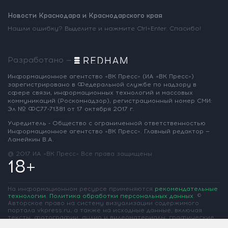
Новости Краснодара и Краснодарского края
Нашли ошибку? Выделите и нажмите Ctrl+Enter. Спасибо!
Разработано —
Информационное агентство «ВК Пресс»
(ИА «ВК Пресс»)
зарегистрировано
в Федеральной службе по надзору
в
сфере связи, информационных
технологий и массовых
коммуникаций
(Роскомнадзор),
регистрационный номер СМИ:
Эл № ФС77-71381
от 17 октября 2017 г.
Учредитель - Общество с ограниченной
ответственностью
Информационное
агентство «ВК Пресс».
Главный редактор —
Ламейкин В.А.
@ 2017 ИА «ВК Пресс»
Все права защищены
18+
На информационном ресурсе применяются
рекомендательные
технологии
.
Политика обработки персональных данных
.
©
Авторское право на систему визуализации содержимого
портала vkpress.ru, а также на исходные данные, включая
тексты, фотографии, аудио и видеоматериалы, графические
изображения, иные произведения и товарные знаки