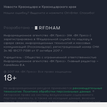
Новости Краснодара и Краснодарского края
Нашли ошибку? Выделите и нажмите Ctrl+Enter. Спасибо!
Разработано —
Информационное агентство «ВК Пресс»
(ИА «ВК Пресс»)
зарегистрировано
в Федеральной службе по надзору
в
сфере связи, информационных
технологий и массовых
коммуникаций
(Роскомнадзор),
регистрационный номер СМИ:
Эл № ФС77-71381
от 17 октября 2017 г.
Учредитель - Общество с ограниченной
ответственностью
Информационное
агентство «ВК Пресс».
Главный редактор —
Ламейкин В.А.
@ 2017 ИА «ВК Пресс»
Все права защищены
18+
На информационном ресурсе применяются
рекомендательные
технологии
.
Политика обработки персональных данных
.
©
Авторское право на систему визуализации содержимого
портала vkpress.ru, а также на исходные данные, включая
тексты, фотографии, аудио и видеоматериалы, графические
изображения, иные произведения и товарные знаки