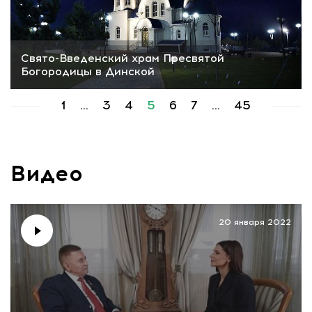
Свято-Введенский храм Пресвятой
Богородицы в Динской
1
...
3
4
5
6
7
...
45
Видео
20 января 2022