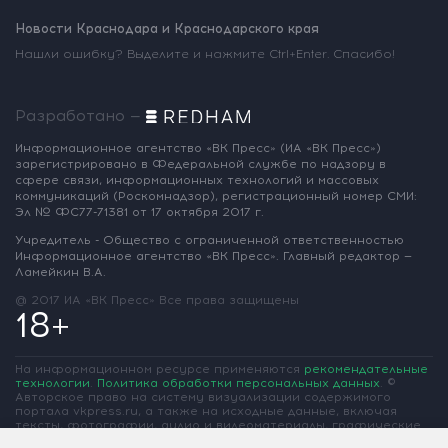
Новости Краснодара и Краснодарского края
Нашли ошибку? Выделите и нажмите Ctrl+Enter. Спасибо!
Разработано —
Информационное агентство «ВК Пресс»
(ИА «ВК Пресс»)
зарегистрировано
в Федеральной службе по надзору
в
сфере связи, информационных
технологий и массовых
коммуникаций
(Роскомнадзор),
регистрационный номер СМИ:
Эл № ФС77-71381
от 17 октября 2017 г.
Учредитель - Общество с ограниченной
ответственностью
Информационное
агентство «ВК Пресс».
Главный редактор —
Ламейкин В.А.
@ 2017 ИА «ВК Пресс»
Все права защищены
18+
На информационном ресурсе применяются
рекомендательные
технологии
.
Политика обработки персональных данных
.
©
Авторское право на систему визуализации содержимого
портала vkpress.ru, а также на исходные данные, включая
тексты, фотографии, аудио и видеоматериалы, графические
изображения, иные произведения и товарные знаки