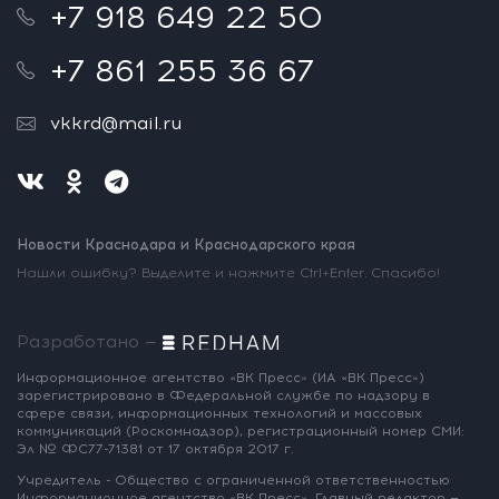
+7 918 649 22 50
+7 861 255 36 67
vkkrd@mail.ru
Новости Краснодара и Краснодарского края
Нашли ошибку? Выделите и нажмите Ctrl+Enter. Спасибо!
Разработано —
Информационное агентство «ВК Пресс»
(ИА «ВК Пресс»)
зарегистрировано
в Федеральной службе по надзору
в
сфере связи, информационных
технологий и массовых
коммуникаций
(Роскомнадзор),
регистрационный номер СМИ:
Эл № ФС77-71381
от 17 октября 2017 г.
Учредитель - Общество с ограниченной
ответственностью
Информационное
агентство «ВК Пресс».
Главный редактор —