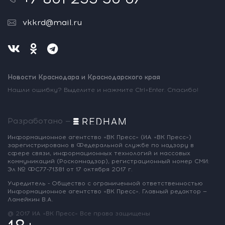
vkkrd@mail.ru
Новости Краснодара и Краснодарского края
Нашли ошибку? Выделите и нажмите Ctrl+Enter. Спасибо!
Разработано —
Информационное агентство «ВК Пресс»
(ИА «ВК Пресс»)
зарегистрировано
в Федеральной службе по надзору
в
сфере связи, информационных
технологий и массовых
коммуникаций
(Роскомнадзор),
регистрационный номер СМИ:
Эл № ФС77-71381
от 17 октября 2017 г.
Учредитель - Общество с ограниченной
ответственностью
Информационное
агентство «ВК Пресс».
Главный редактор —
Ламейкин В.А.
@ 2017 ИА «ВК Пресс»
Все права защищены